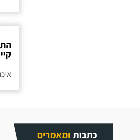
התק
קיי
איכות
כתבות
ומאמרים