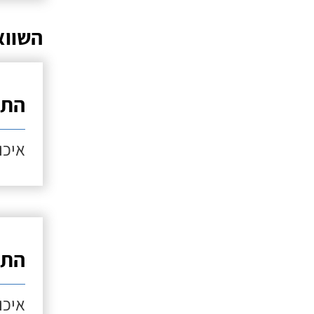
השווא
התק
איכות
התק
איכות