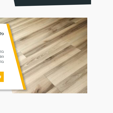
כל 
במא
הסו
בהת
ק