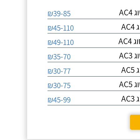
AC
₪39-85
A
₪45-110
AC
₪49-110
AC
₪35-70
A
₪30-77
AC
₪30-75
A
₪45-99