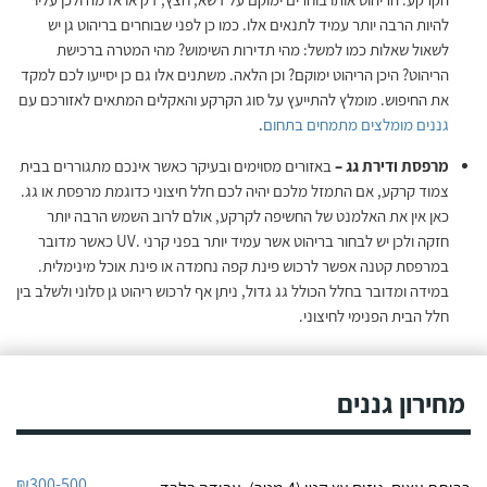
להיות הרבה יותר עמיד לתנאים אלו. כמו כן לפני שבוחרים בריהוט גן יש
לשאול שאלות כמו למשל: מהי תדירות השימוש? מהי המטרה ברכישת
הריהוט? היכן הריהוט ימוקם? וכן הלאה. משתנים אלו גם כן יסייעו לכם למקד
את החיפוש. מומלץ להתייעץ על סוג הקרקע והאקלים המתאים לאזורכם עם
גננים מומלצים מתמחים בתחום
.
מרפסת ודירת גג –
באזורים מסוימים ובעיקר כאשר אינכם מתגוררים בבית
צמוד קרקע, אם התמזל מלכם יהיה לכם חלל חיצוני כדוגמת מרפסת או גג.
כאן אין את האלמנט של החשיפה לקרקע, אולם לרוב השמש הרבה יותר
חזקה ולכן יש לבחור בריהוט אשר עמיד יותר בפני קרני .UV כאשר מדובר
במרפסת קטנה אפשר לרכוש פינת קפה נחמדה או פינת אוכל מינימלית.
במידה ומדובר בחלל הכולל גג גדול, ניתן אף לרכוש ריהוט גן סלוני ולשלב בין
חלל הבית הפנימי לחיצוני.
מחירון גננים
₪300-500