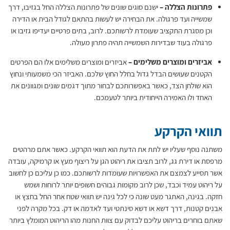
פתרונות הצללה –
ישנם סוגים שונים של פתרונות הצללה החל בגזיבו, דרך
שמשייה ועד פרגולה. את הבחירה יש לעשות בהתאם לגודל הבית או הדירה
וכן מסגרת התקציב שעומדת לרשותכם. לרוב, בתים פרטיים יעדיפו גזיבו או
פרגולה בעוד שבדירות השמשייה תהיה פתרון מעולה.
אביזרים ומוצרים משלימים –
אביזרים ומוצרים משלימים אלו הם הפרטים
הקטנים שעושים הבדל גדול בחלל החוץ שלכם. האביזר הכי משמעותי ונחוץ
הוא שולחן הצד, כאשר באפשרותכם לבחור מתוך דגמים שונים ומגוונים את
האחד ולו האמירה הייחודית ביותר לטעמכם.
תוואי הקרקע
משתנה נוסף שעליו יש לתת את הדעת הוא תוואי הקרקע. כאשר אתם מרהטים
מרפסת או דירת גג, לרוב תציבו את ריהוט הגן על ריצוף מעץ או קרמיקה, עובדה
אשר תסייע לצמצם את האפשרויות שעומדות לרשותכם. כמו כן עליכם כן לחשוב
על ריהוט עמיד וכבד, שכן לרוב מקומות גבוהים חשופים יותר לרוחות ושמש
חזקה. בגינה, האתגר מעט שונה כי לכל גינה יש תוואי שטח אחר החל בחצץ או
אבנים קטנות, דרך דשא או דשא סינתטי ועד לאדמה או דק. בכל מקרה לפני
שאתם בוחרים בריהוט עליכם לבדוק עם צוות החנות מהו הריהוט המומלץ ביותר