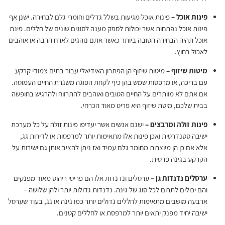
פינות אוכל –
פינות אוכל מגיעות בשלל גדלים וחומרי גלם לבחירה. ישנן אף
פינות אוכל נפתחות אשר יכולות לספק מענה לסוגים שונים של חללים. פינת
אוכל תהיה הבחירה הטובה ביותר כאשר אתם נוהגים לארח הרבה או אוהבים
לאכול בחוץ.
מיטות שיזוף –
מיטות שיזוף הן הפתרון האידיאלי עבור בתים צמודי קרקע
עם בריכה, או מרפסות שמש בהן כיף לקחת הפוגה משגרת החיים העמוסה.
אם אתם לא מוותרים על החיים הטובים ואוהבים להתרווח ולהרגיש בחופשה
בבית שלכם, מיטת שיזוף היא פריט מאוד הכרחי.
פינות זולה ומרבצים –
ישנם אנשים אשר יעדיפו פינות זולה על כל מערכת
ישיבה סטנדרטית ואכן פינות אלו מתאימות יותר למרפסות או לדירות גג,
אלא אם כן הן מיוצרות מחומר גלם עמיד ואז ניתן להציב אותן גם ישירות על
הקרקע בגינה פרטית.
ערסלים נדנדות גן –
ערסלים ונדנדות אלו הם פריטי ריהוט מאוד מפנקים
והם יכולים לתרום לכל סוג של גינה. נדנדות גדולות יותר ולהן שלושה –
ארבעה מושבים מתאימות לחללים גדולים יותר כמו גינה או גג, בעוד שערסל
ישיבה יחיד מפנק יתאים יותר למרפסת או לחללים קטנים.