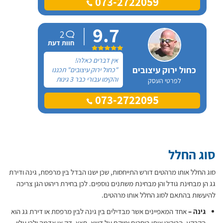
073-2722059
הקבלן שבנה עבורי את
הבית והוא אכן בעל מקצוע
נאמן והגון. דניאל מתאמץ
9.7
ומשקיע בגינה שלי ומבצע
2
את עבודתו בצורה יסודית,
חוות דעת
מדוייקת ומקצועית!
אין דברים כאלה!
כחול ירוק עיצובים
"כחול ירוק עיצובים" תכננו
והקימו עבורי כבר 3 גינות
לפרטי העסק
בשני בתים ויצאתי שבעת
073-2722095
רצון לחלוטין מכל הבחינות.
"כחול ירוק עיצובים" צוות
לעניין!
סוג החלל
סוג החלל אותו מרהטים דורש התייחסות, שכן ישנו הבדל בין מרפסת, גינה ודירת
גג הן מבחינת גודל והן מבחינת משתנים נוספים. לכן בחירת ריהוט הגן צריכה
להיעשות בהתאם לסוג החלל אותו מרהטים.
גינה –
אחד המאפיינים אשר מבדילים בין גינה לבין מרפסת או דירת גג הוא
הקרקע. הריהוט אותו בוחרים ימוקם על דשא, חצץ, דק או אדמה ולכן עליו