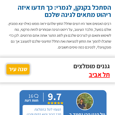
הסתכל בקנקן, לגמרי: כך תדעו איזה
ריהוט מתאים לגינה שלכם
רבים האנשים אשר היו רוצים שחלל החוץ שלהם יראה ממש כאילו יצא ממגזין.
אולם בפועל, מלבד העיצוב, על ריהוט הגינה שבוחרים להיות פרקטי, נוח
לשימוש ותואם הן לצרכים שלכם והן לסוג החצר אותה אתם מרהטים. לכן כדי
שתוכלו להפוך את החזון למציאות ואת החלל החיצוני שלכם למעוצב אך גם
פונקציונלי, לפניכם כמה טיפים חשובים.
גננים מומלצים
שנה עיר
תל אביב
9.7
16
חוות דעת
הגעתי לטל בהמלצת
טל הגנן הכי נחמד בעיר
חבר קרוב והוא הקים ותכנן