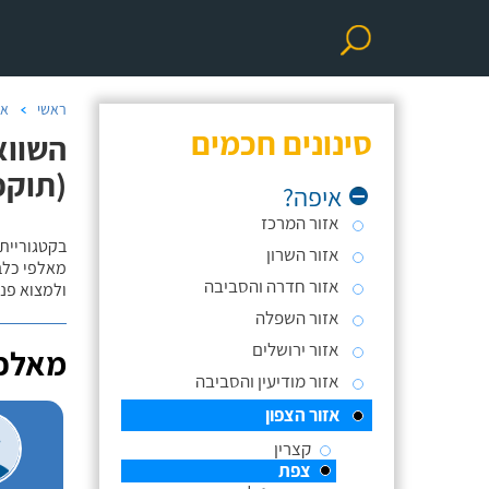
ראשי
אי
סינונים חכמים
השווא
(תוקפ
איפה?
אזור המרכז
בקטגוריית 
אזור השרון
מאלפי כלבי
אזור חדרה והסביבה
ולמצוא פנס
אזור השפלה
אזור ירושלים
מאלפי
אזור מודיעין והסביבה
אזור הצפון
קצרין
צפת