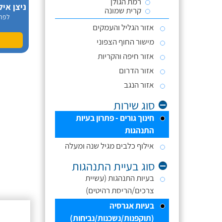
רמת הגולן
קרית שמונה
לפר
אזור הגליל והעמקים
מישור החוף הצפוני
אזור חיפה והקריות
אזור הדרום
אזור הנגב
סוג שירות
חינוך גורים - פתרון בעיות
התנהגות
אילוף כלבים מגיל שנה ומעלה
סוג בעיית התנהגות
בעיות התנהגות (עשיית
צרכים/הריסת רהיטים)
בעיות אגרסיה
(תוקפנות/נשכנות/נביחות)