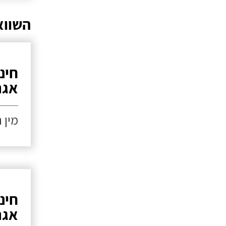
השווא
חינ
אגר
מין 
חינ
אגר