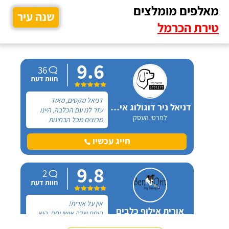
מאלפים מומלצים
שנה עיר
טירת הכרמל
9.6
36
חוות דעת
דניאל מקסים, מאוד
דניאל ניר דוגולוג אילוף כלבים
עזר לנו עם הכלבה, היינו
לפרטי העסק
מרוצים מכל הבחינות
ואנחנו ממליצים בחום. יש
לנו כלבה שהיו לה בעיות
חייג עכשיו
התנהגות שונות וזאת שהכי
הטרידה אותנו הייתה
9.8
אכילה מפח הזבל הביתי.
2
חוות דעת
אין על אורית!
אורית אילוף כלבים
היחס שלה אישי וחם, היא
לפרטי העסק
קשובה, זמינה און-ליין לכל