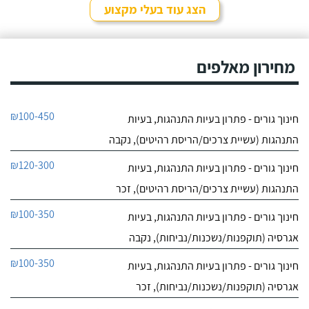
שאלה ובאמת שמגיעות לה
הצג עוד בעלי מקצוע
רק מחמאות. אל אורית
חייג עכשיו
פניתי בעקבות החלטה
במשפחה להביא כלב
0
הביתה, היא הסבירה לנו
מחירון מאלפים
0
בדיוק במה זה כרוך כדי
חוות דעת
שנהיה בטוחים שאנחנו
מוכנים לעשות את הצעד
הזה.
איילה נאור - פשוט מאלפת בחיפה
₪100-450
חינוך גורים - פתרון בעיות התנהגות, בעיות
לפרטי העסק
התנהגות (עשיית צרכים/הריסת רהיטים), נקבה
חייג עכשיו
₪120-300
חינוך גורים - פתרון בעיות התנהגות, בעיות
התנהגות (עשיית צרכים/הריסת רהיטים), זכר
0
0
₪100-350
חינוך גורים - פתרון בעיות התנהגות, בעיות
חוות דעת
אגרסיה (תוקפנות/נשכנות/נביחות), נקבה
ניצן אילוף כלבים על הכנרת
₪100-350
חינוך גורים - פתרון בעיות התנהגות, בעיות
לפרטי העסק
אגרסיה (תוקפנות/נשכנות/נביחות), זכר
חייג עכשיו