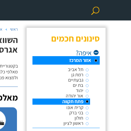
ראשי
אי
סינונים חכמים
השווא
אגרסי
איפה?
אזור המרכז
בקטגוריית 
תל אביב
מאלפי כלבי
רמת גן
ולמצוא פנס
גבעתיים
בת ים
יהוד
מאלפי
אור יהודה
פתח תקווה
קרית אונו
בני ברק
חולון
ראשון לציון