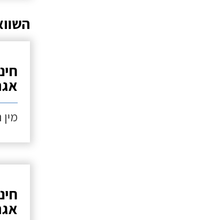
השווא
חינ
אגר
מין 
חינ
אגר