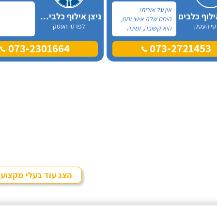
אין על אורית!
ילוף כלבים
ניצן אילוף כלבים על הכנרת
היחס שלה אישי וחם,
טי העסק
לפרטי העסק
היא קשובה, זמינה
און-ליין לכל שאלה
073-2301664
073-2721453
ובאמת שמגיעות לה
רק מחמאות. אל
אורית פניתי בעקבות
החלטה במשפחה
להביא כלב הביתה,
היא הסבירה לנו בדיוק
במה זה כרוך כדי
שנהיה בטוחים
שאנחנו מוכנים לעשות
את הצעד הזה.
הצג עוד בעלי מקצוע