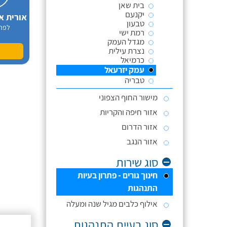
בית שאן
יקנעם
אורית א
טבעון
לפר
רמת ישי
מגדל העמק
נצרת עילית
כרמיאל
עמק יזרעאל
טבריה
מישור החוף הצפוני
אזור חיפה והקריות
אזור הדרום
אזור הנגב
סוג שירות
חינוך גורים - פתרון בעיות
התנהגות
אילוף כלבים מגיל שנה ומעלה
סוג בעיית התנהגות