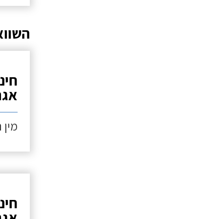
השווא
חינ
אגר
מין 
חינ
אגר