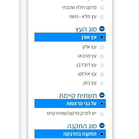
פרקט תלת שכבתי
עץ מלא - גושני
סוג העץ
עץ אורן
עץ אלון
עץ מרבאו
עץ דובדבן
עץ אירוקו
עץ בוק
תשתית קיימת
על גבי מרצפות
יש לפרק פרקט/שטיח קיים
סוג התקנה
התקנה בהדבקה