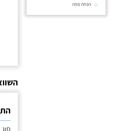
הנחה צפה
השווא
התק
סוג 