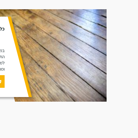
כל 
במא
התכ
למי
ומה
ק