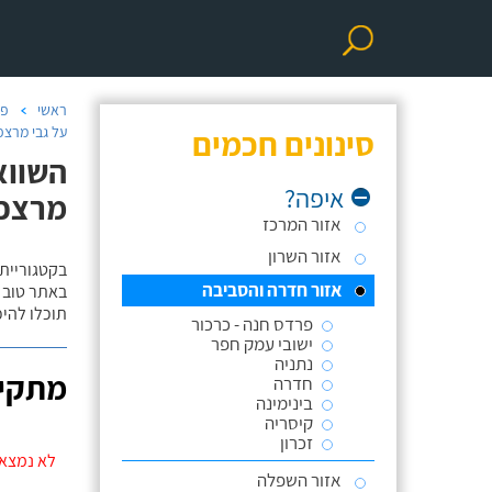
ראשי
פר
סינונים חכמים
על גבי מרצפ
השווא
איפה?
מרצפו
אזור המרכז
אזור השרון
בקטגוריית
אזור חדרה והסביבה
באתר טוב ת
תוכלו להי
פרדס חנה - כרכור
ישובי עמק חפר
נתניה
מתקינ
חדרה
בינימינה
קיסריה
זכרון
לא נמצאו
אזור השפלה