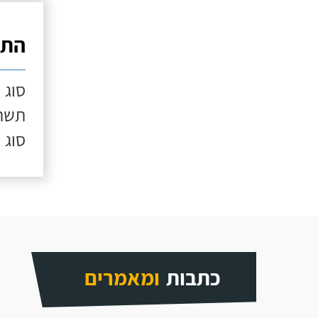
התק
סוג 
תשתי
סוג 
כתבות
ומאמרים