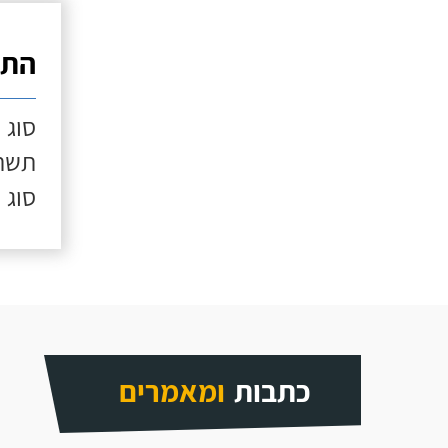
התק
סוג 
תשתי
סוג 
כתבות
ומאמרים