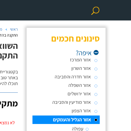
ראשי
פר
סינונים חכמים
התקנה בהד
השווא
איפה?
התקנ
אזור המרכז
אזור השרון
בקטגוריית
אזור חדרה והסביבה
באתר טוב ת
תוכלו להי
אזור השפלה
אזור ירושלים
מתקינ
אזור מודיעין והסביבה
אזור הצפון
אזור הגליל והעמקים
לא נמצאו
עפולה