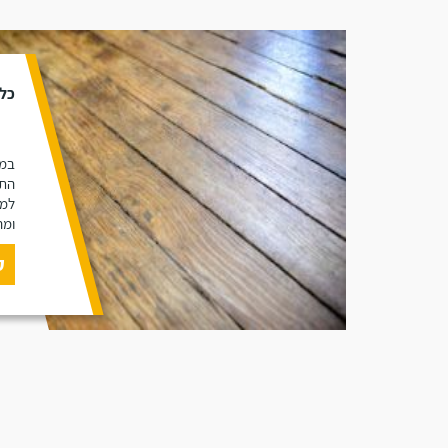
כל 
במא
התכ
למי
ומה
ק