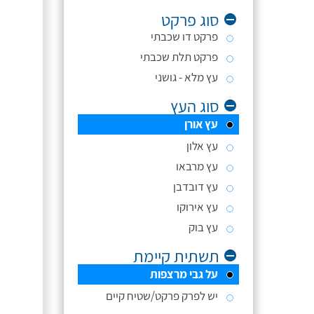
סוג פרקט
פרקט דו שכבתי
פרקט תלת שכבתי
עץ מלא - גושני
סוג העץ
עץ אורן
עץ אלון
עץ מרבאו
עץ דובדבן
עץ אירוקו
עץ בוק
תשתית קיימת
על גבי מרצפות
יש לפרק פרקט/שטיח קיים