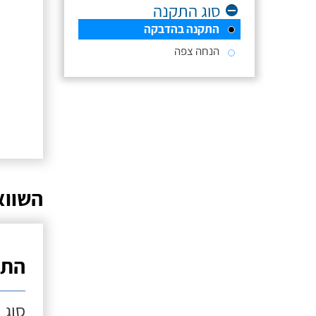
סוג התקנה
התקנה בהדבקה
הנחה צפה
השווא
התק
סוג 