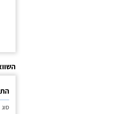
השווא
התק
סוג 