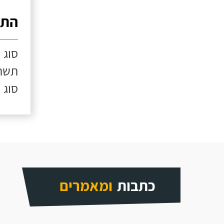
התק
סוג 
תשתי
סוג 
כתבות
ומאמרים