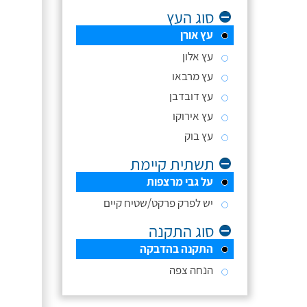
סוג העץ
עץ אורן
עץ אלון
עץ מרבאו
עץ דובדבן
עץ אירוקו
עץ בוק
תשתית קיימת
על גבי מרצפות
יש לפרק פרקט/שטיח קיים
סוג התקנה
התקנה בהדבקה
הנחה צפה