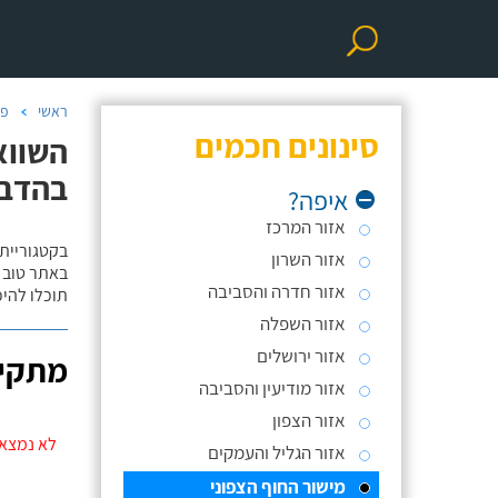
ראשי
פר
סינונים חכמים
השווא
בהדב
איפה?
אזור המרכז
בקטגוריית
אזור השרון
באתר טוב ת
אזור חדרה והסביבה
תוכלו להי
אזור השפלה
אזור ירושלים
מתקינ
אזור מודיעין והסביבה
אזור הצפון
לא נמצאו
אזור הגליל והעמקים
מישור החוף הצפוני