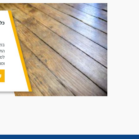
כל 
במא
התכ
למי
ומה
ק