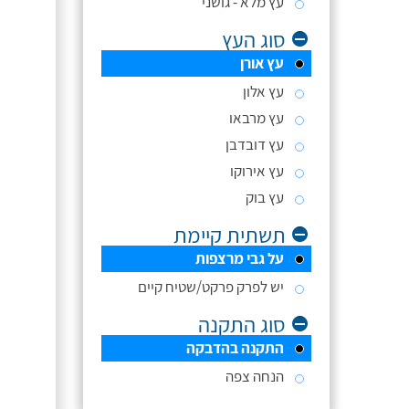
עץ מלא - גושני
סוג העץ
עץ אורן
עץ אלון
עץ מרבאו
עץ דובדבן
עץ אירוקו
עץ בוק
תשתית קיימת
על גבי מרצפות
יש לפרק פרקט/שטיח קיים
סוג התקנה
התקנה בהדבקה
הנחה צפה