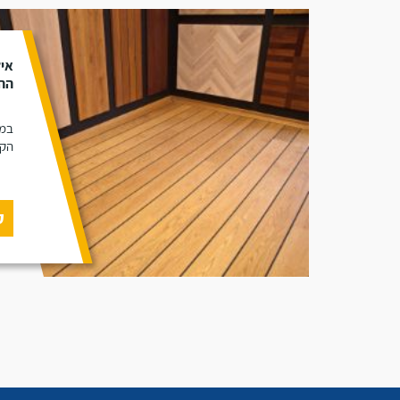
איל
ההב
במא
הקי
ק