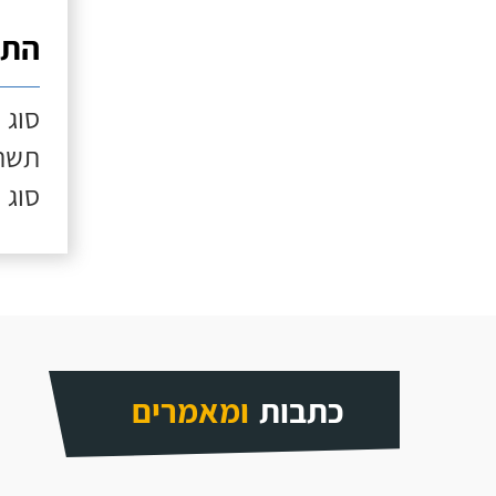
התק
סוג 
תשתי
סוג 
כתבות
ומאמרים