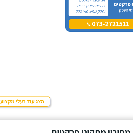
 פרקטים
לעשות שיפוץ בבית
טי העסק
וחלק מהשיפוץ כלל
פרקט למינציה שיותקן
073-2721511
מעל הריצוף (הישן)
הקיים. קנינו את
הפרקט מחנות
חיצונית שהמליצה לנו
על ארז, שיבצע את
עבודת ההתקנה.
הצג עוד בעלי מקצוע
מחירון מתקיני פרקטים