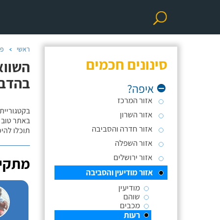
ראשי
פר
סינונים חכמים
השווא
בהדב
איפה?
אזור המרכז
בקטגוריית
אזור השרון
באתר טוב ת
אזור חדרה והסביבה
תוכלו להי
אזור השפלה
אזור ירושלים
מתקינ
אזור מודיעין והסביבה
מודיעין
שוהם
מכבים
רעות