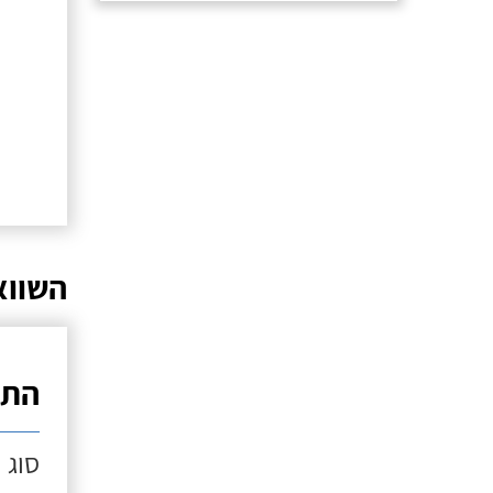
השווא
התק
סוג 