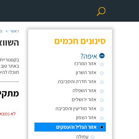
ראשי
פר
סינונים חכמים
השווא
איפה?
בקטגוריית
אזור המרכז
באתר טוב ת
אזור השרון
תוכלו להי
אזור חדרה והסביבה
אזור השפלה
מתקינ
אזור ירושלים
אזור מודיעין והסביבה
לא נמצאו
אזור הצפון
אזור הגליל והעמקים
עפולה