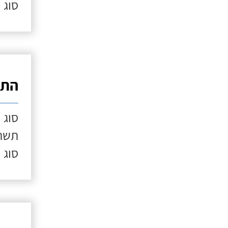
סוג 
התק
סוג 
תשתי
סוג 