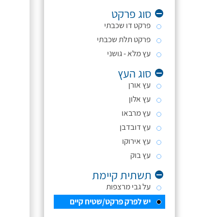
סוג פרקט
פרקט דו שכבתי
פרקט תלת שכבתי
עץ מלא - גושני
סוג העץ
עץ אורן
עץ אלון
עץ מרבאו
עץ דובדבן
עץ אירוקו
עץ בוק
תשתית קיימת
על גבי מרצפות
יש לפרק פרקט/שטיח קיים