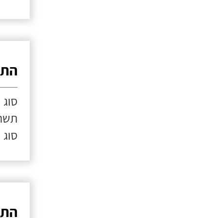
התק
סוג 
תשתי
סוג 
התק