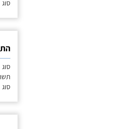
סוג 
התק
סוג 
תשתי
סוג 