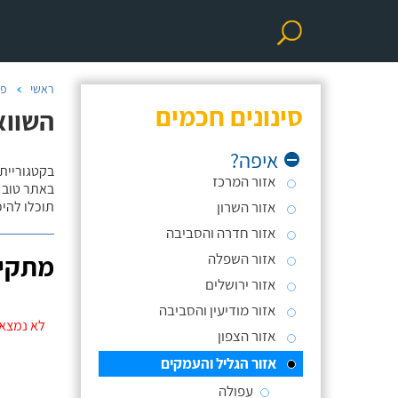
ראשי
פר
סינונים חכמים
השווא
איפה?
בקטגוריית
אזור המרכז
באתר טוב ת
אזור השרון
תוכלו להי
אזור חדרה והסביבה
אזור השפלה
מתקינ
אזור ירושלים
אזור מודיעין והסביבה
לא נמצאו
אזור הצפון
אזור הגליל והעמקים
עפולה