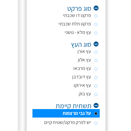
סוג פרקט
פרקט דו שכבתי
פרקט תלת שכבתי
עץ מלא - גושני
סוג העץ
עץ אורן
עץ אלון
עץ מרבאו
עץ דובדבן
עץ אירוקו
עץ בוק
תשתית קיימת
על גבי מרצפות
יש לפרק פרקט/שטיח קיים