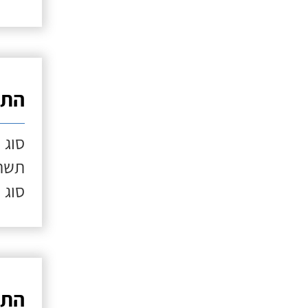
התק
סוג 
תשתי
סוג 
התק