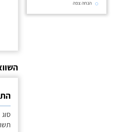
הנחה צפה
השווא
התק
סוג 
תשתי