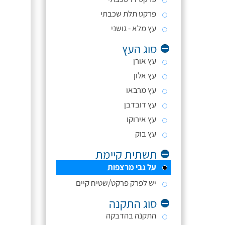
פרקט תלת שכבתי
עץ מלא - גושני
סוג העץ
עץ אורן
עץ אלון
עץ מרבאו
עץ דובדבן
עץ אירוקו
עץ בוק
תשתית קיימת
על גבי מרצפות
יש לפרק פרקט/שטיח קיים
סוג התקנה
התקנה בהדבקה