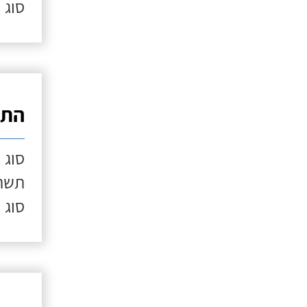
סוג 
התק
סוג 
תשתי
סוג 