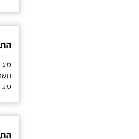
התק
סוג 
תשתי
סוג 
התק