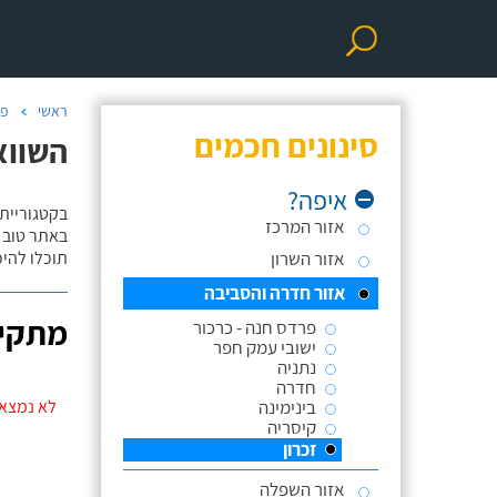
ראשי
פר
סינונים חכמים
השווא
איפה?
בקטגוריית
אזור המרכז
באתר טוב ת
אזור השרון
תוכלו להי
אזור חדרה והסביבה
מתקינ
פרדס חנה - כרכור
ישובי עמק חפר
נתניה
חדרה
בינימינה
לא נמצאו 
קיסריה
זכרון
אזור השפלה