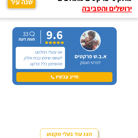
שנה עיר
ירושלים והסביבה
9.6
33
חוות דעת
אני ובעלי החלטנו
א.ב.ש פרקטים
לעשות שיפוץ בבית וחלק
לפרטי העסק
מהשיפוץ כלל פרקט
למינציה שיותקן מעל
הריצוף (הישן) הקיים. קנינו
חייג עכשיו
את הפרקט מחנות חיצונית
שהמליצה לנו על ארז,
שיבצע את עבודת ההתקנה.
הצג עוד בעלי מקצוע