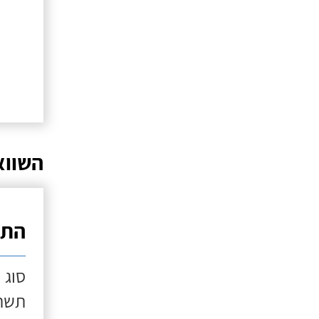
השווא
התק
סוג 
תשתי