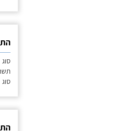
התק
סוג 
תשתי
סוג 
התק