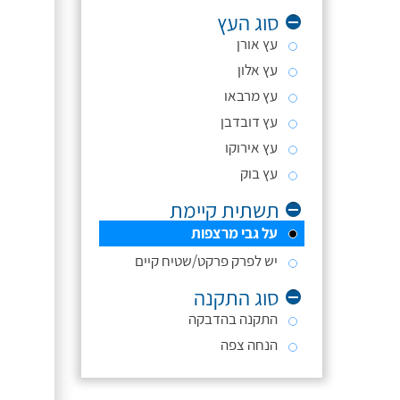
סוג העץ
עץ אורן
עץ אלון
עץ מרבאו
עץ דובדבן
עץ אירוקו
עץ בוק
תשתית קיימת
על גבי מרצפות
יש לפרק פרקט/שטיח קיים
סוג התקנה
התקנה בהדבקה
הנחה צפה