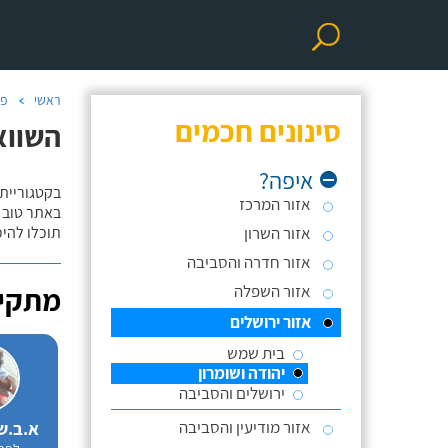
ראשי
פר
סינונים חכמים
השווא
איפה?
בקטגוריית
אזור המרכז
באתר טוב ת
אזור השרון
תוכלו להי
אזור חדרה והסביבה
אזור השפלה
מתקינ
אזור ירושלים
בית שמש
יהודה ושומרון
ירושלים והסביבה
אזור מודיעין והסביבה
א.ב.ש