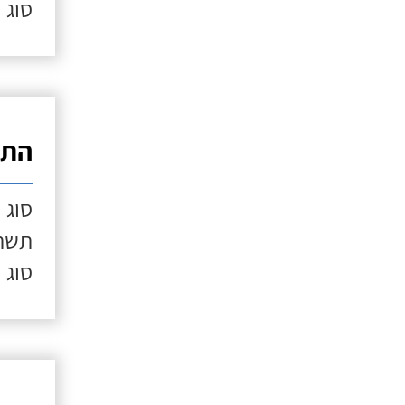
סוג 
התק
סוג 
תשתי
סוג 