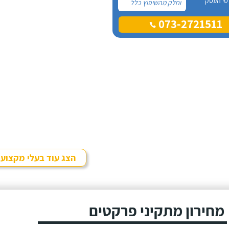
טי העסק
וחלק מהשיפוץ כלל
פרקט למינציה שיותקן
073-2721511
מעל הריצוף (הישן)
הקיים. קנינו את
הפרקט מחנות
חיצונית שהמליצה לנו
על ארז, שיבצע את
עבודת ההתקנה.
הצג עוד בעלי מקצוע
מחירון מתקיני פרקטים