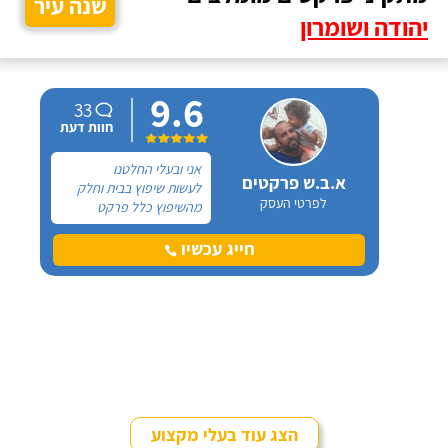
שנה עיר
יהודה ושומרון
9.6
33
חוות דעת
אני ובעלי החלטנו
א.ב.ש פרקטים
לעשות שיפוץ בבית וחלק
לפרטי העסק
מהשיפוץ כלל פרקט
למינציה שיותקן מעל
הריצוף (הישן) הקיים. קנינו
חייג עכשיו
את הפרקט מחנות חיצונית
שהמליצה לנו על ארז,
שיבצע את עבודת ההתקנה.
הצג עוד בעלי מקצוע