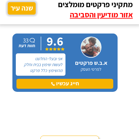
מתקיני פרקטים מומלצים
שנה עיר
אזור מודיעין והסביבה
9.6
33
חוות דעת
אני ובעלי החלטנו
א.ב.ש פרקטים
לעשות שיפוץ בבית וחלק
לפרטי העסק
מהשיפוץ כלל פרקט
למינציה שיותקן מעל
הריצוף (הישן) הקיים. קנינו
חייג עכשיו
את הפרקט מחנות חיצונית
שהמליצה לנו על ארז,
שיבצע את עבודת ההתקנה.