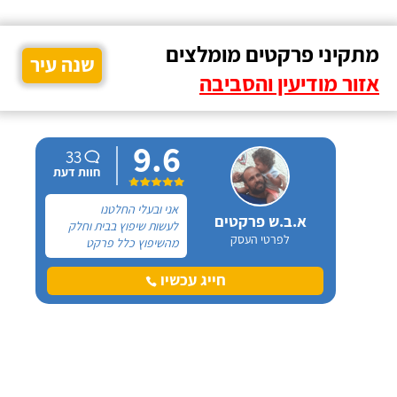
מתקיני פרקטים מומלצים
שנה עיר
אזור מודיעין והסביבה
9.6
33
חוות דעת
אני ובעלי החלטנו
א.ב.ש פרקטים
לעשות שיפוץ בבית וחלק
לפרטי העסק
מהשיפוץ כלל פרקט
למינציה שיותקן מעל
הריצוף (הישן) הקיים. קנינו
חייג עכשיו
את הפרקט מחנות חיצונית
שהמליצה לנו על ארז,
שיבצע את עבודת ההתקנה.