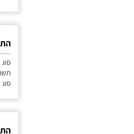
התק
סוג 
תשתי
סוג 
התק