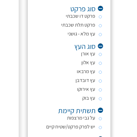
סוג פרקט
פרקט דו שכבתי
פרקט תלת שכבתי
עץ מלא - גושני
סוג העץ
עץ אורן
עץ אלון
עץ מרבאו
עץ דובדבן
עץ אירוקו
עץ בוק
תשתית קיימת
על גבי מרצפות
יש לפרק פרקט/שטיח קיים