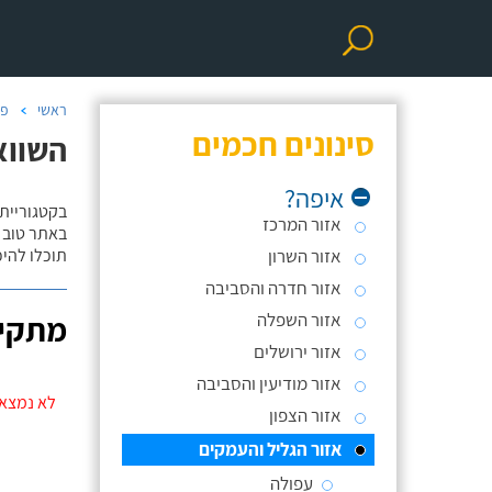
ראשי
פר
סינונים חכמים
השווא
איפה?
בקטגוריית
אזור המרכז
באתר טוב ת
אזור השרון
תוכלו להי
אזור חדרה והסביבה
אזור השפלה
מתקינ
אזור ירושלים
אזור מודיעין והסביבה
לא נמצאו
אזור הצפון
אזור הגליל והעמקים
עפולה