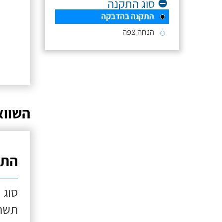
סוג התקנה
התקנה בהדבקה
הנחה צפה
השווא
התק
סוג 
תשתי