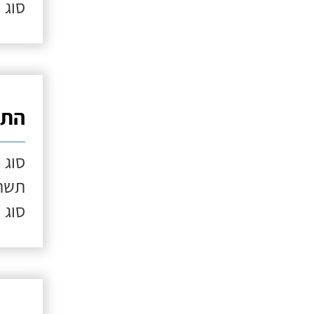
סוג 
התק
סוג 
תשתי
סוג 