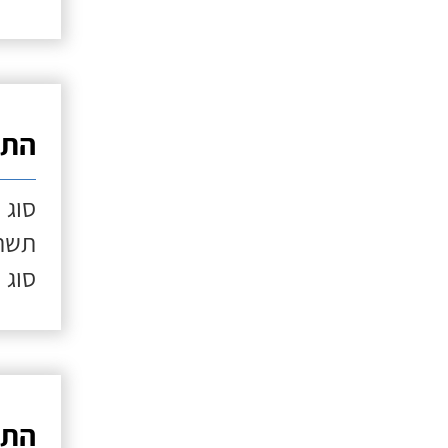
התק
סוג 
תשתי
סוג 
התק