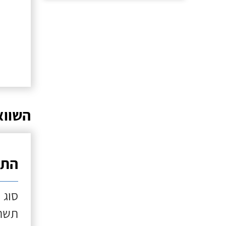
השווא
התק
סוג 
תשתי