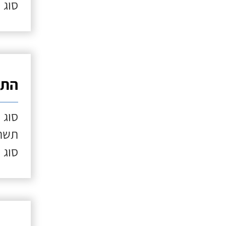
סוג 
התק
סוג 
תשתי
סוג 