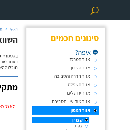
ראשי
פר
סינונים חכמים
השווא
איפה?
בקטגוריית
אזור המרכז
באתר טוב ת
אזור השרון
תוכלו להי
אזור חדרה והסביבה
אזור השפלה
מתקינ
אזור ירושלים
אזור מודיעין והסביבה
לא נמצאו
אזור הצפון
קצרין
צפת