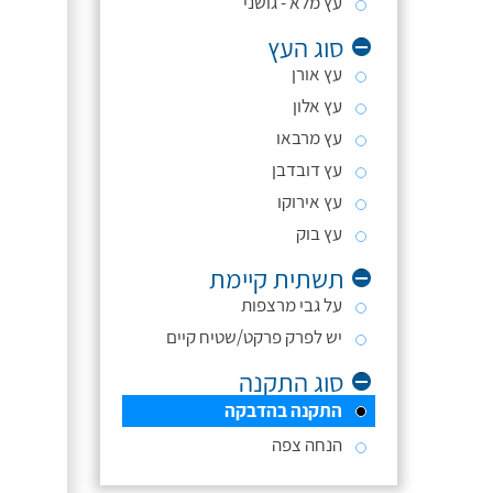
עץ מלא - גושני
סוג העץ
עץ אורן
עץ אלון
עץ מרבאו
עץ דובדבן
עץ אירוקו
עץ בוק
תשתית קיימת
על גבי מרצפות
יש לפרק פרקט/שטיח קיים
סוג התקנה
התקנה בהדבקה
הנחה צפה