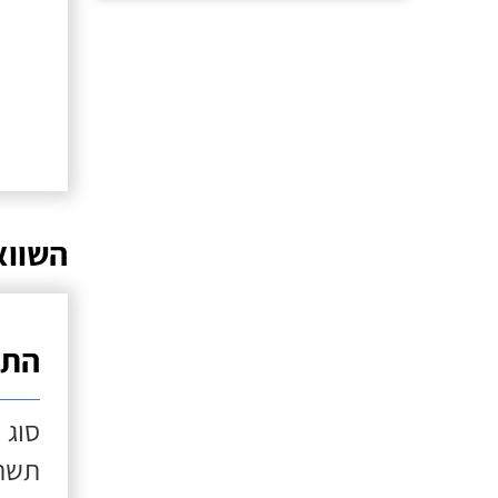
השווא
התק
סוג 
תשתי