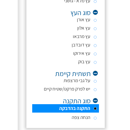
עץ מלא - גושני
סוג העץ
עץ אורן
עץ אלון
עץ מרבאו
עץ דובדבן
עץ אירוקו
עץ בוק
תשתית קיימת
על גבי מרצפות
יש לפרק פרקט/שטיח קיים
סוג התקנה
התקנה בהדבקה
הנחה צפה