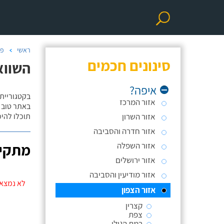
ראשי
פר
סינונים חכמים
השווא
איפה?
בקטגוריית
אזור המרכז
באתר טוב ת
אזור השרון
תוכלו להי
אזור חדרה והסביבה
אזור השפלה
מתקינ
אזור ירושלים
אזור מודיעין והסביבה
לא נמצאו
אזור הצפון
קצרין
צפת
רמת הגולן