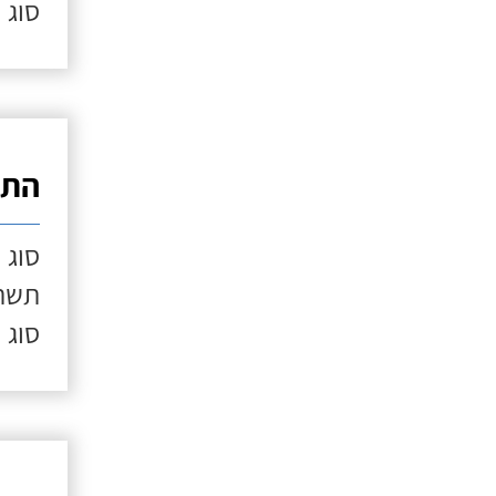
סוג 
התק
סוג 
תשתי
סוג 