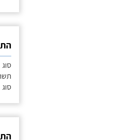
התק
סוג 
תשתי
סוג 
התק