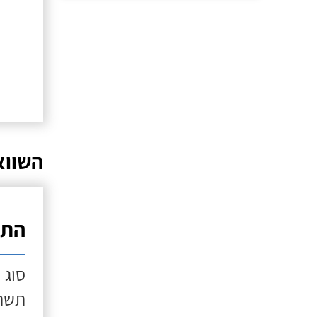
השווא
התק
סוג 
תשתי