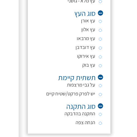
עץ מלא - גושני
סוג העץ
עץ אורן
עץ אלון
עץ מרבאו
עץ דובדבן
עץ אירוקו
עץ בוק
תשתית קיימת
על גבי מרצפות
יש לפרק פרקט/שטיח קיים
סוג התקנה
התקנה בהדבקה
הנחה צפה