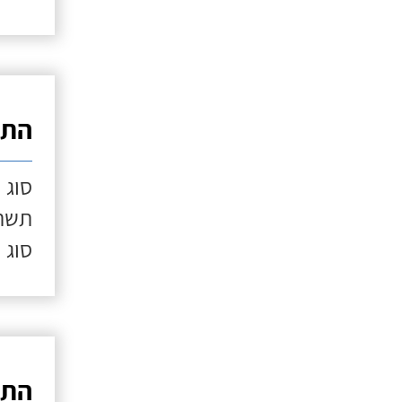
התק
סוג 
תשתי
סוג 
התק