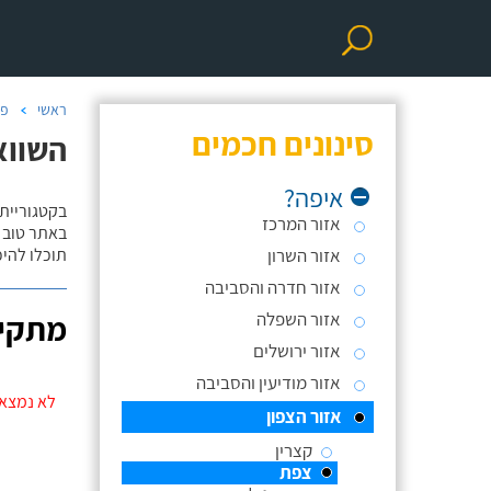
ראשי
פר
סינונים חכמים
השווא
איפה?
בקטגוריית
אזור המרכז
באתר טוב ת
אזור השרון
תוכלו להי
אזור חדרה והסביבה
אזור השפלה
מתקינ
אזור ירושלים
אזור מודיעין והסביבה
לא נמצאו
אזור הצפון
קצרין
צפת