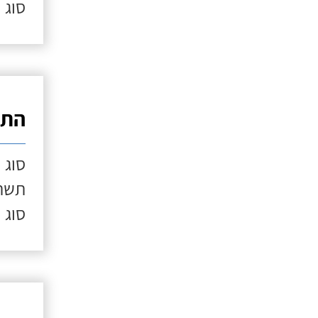
סוג 
התק
סוג 
תשתי
סוג 