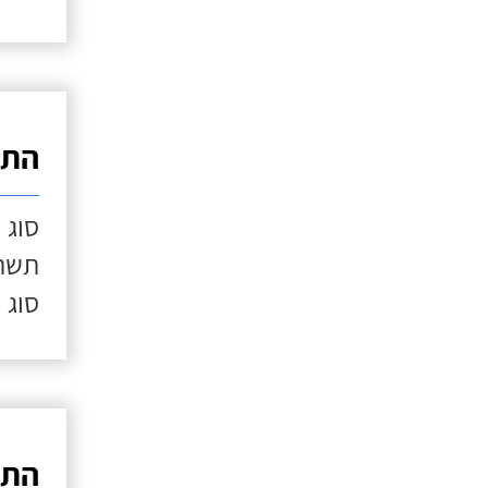
התק
סוג 
תשתי
סוג 
התק