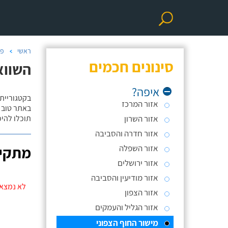
ראשי
פר
סינונים חכמים
השווא
איפה?
בקטגוריית
אזור המרכז
באתר טוב ת
אזור השרון
תוכלו להי
אזור חדרה והסביבה
אזור השפלה
מתקינ
אזור ירושלים
אזור מודיעין והסביבה
לא נמצאו
אזור הצפון
אזור הגליל והעמקים
מישור החוף הצפוני