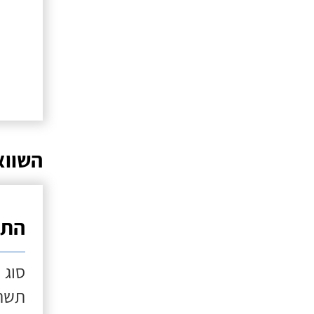
השווא
התק
סוג 
תשתי