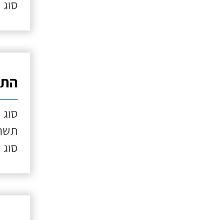
סוג 
התק
סוג 
תשתי
סוג 