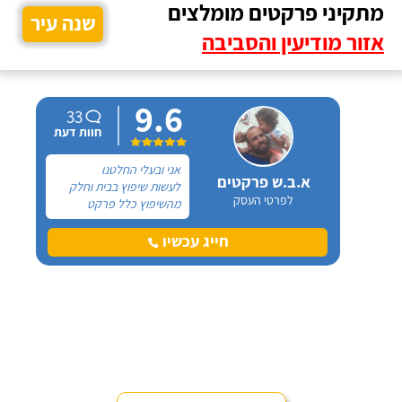
מתקיני פרקטים מומלצים
שנה עיר
אזור מודיעין והסביבה
9.6
33
חוות דעת
אני ובעלי החלטנו
א.ב.ש פרקטים
לעשות שיפוץ בבית וחלק
לפרטי העסק
מהשיפוץ כלל פרקט
למינציה שיותקן מעל
הריצוף (הישן) הקיים. קנינו
חייג עכשיו
את הפרקט מחנות חיצונית
שהמליצה לנו על ארז,
שיבצע את עבודת ההתקנה.