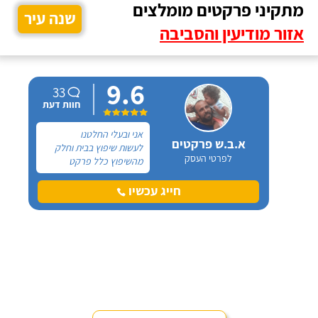
מתקיני פרקטים מומלצים
שנה עיר
אזור מודיעין והסביבה
9.6
33
חוות דעת
אני ובעלי החלטנו
א.ב.ש פרקטים
לעשות שיפוץ בבית וחלק
לפרטי העסק
מהשיפוץ כלל פרקט
למינציה שיותקן מעל
הריצוף (הישן) הקיים. קנינו
חייג עכשיו
את הפרקט מחנות חיצונית
שהמליצה לנו על ארז,
שיבצע את עבודת ההתקנה.