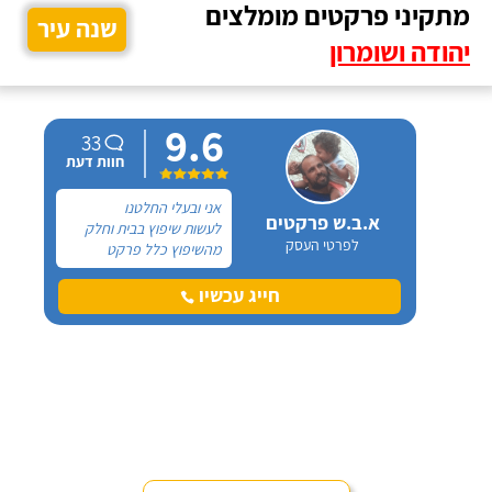
מתקיני פרקטים מומלצים
שנה עיר
יהודה ושומרון
9.6
33
חוות דעת
אני ובעלי החלטנו
א.ב.ש פרקטים
לעשות שיפוץ בבית וחלק
לפרטי העסק
מהשיפוץ כלל פרקט
למינציה שיותקן מעל
הריצוף (הישן) הקיים. קנינו
חייג עכשיו
את הפרקט מחנות חיצונית
שהמליצה לנו על ארז,
שיבצע את עבודת ההתקנה.