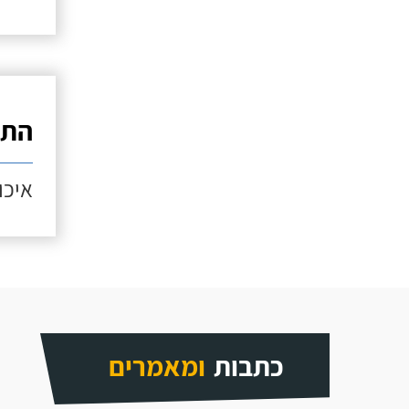
התק
איכות
כתבות
ומאמרים