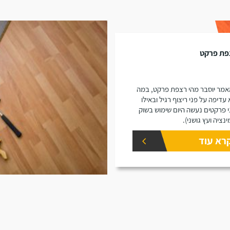
פת פרקט
מר יוסבר מהי רצפת פרקט, במה
 עדיפה על פני ריצוף רגיל ובאילו
י פרקטים נעשה היום שימוש בשוק
ינציה ועץ גושני).
רא עוד