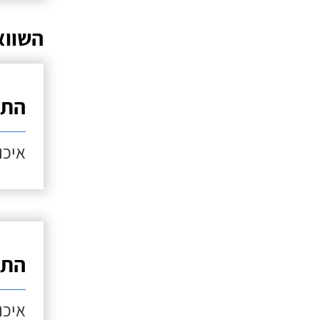
השווא
התק
איכות
התק
איכות