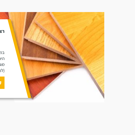
רצ
במא
היא
סוג
(למ
ק