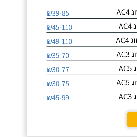
AC
₪39-85
A
₪45-110
AC
₪49-110
AC
₪35-70
A
₪30-77
AC
₪30-75
A
₪45-99