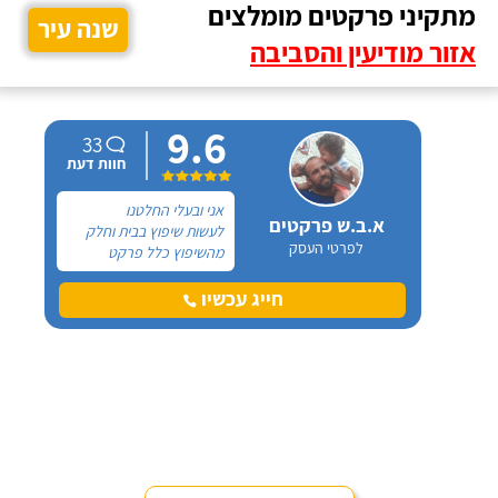
מתקיני פרקטים מומלצים
שנה עיר
אזור מודיעין והסביבה
9.6
33
חוות דעת
אני ובעלי החלטנו
א.ב.ש פרקטים
לעשות שיפוץ בבית וחלק
לפרטי העסק
מהשיפוץ כלל פרקט
למינציה שיותקן מעל
הריצוף (הישן) הקיים. קנינו
חייג עכשיו
את הפרקט מחנות חיצונית
שהמליצה לנו על ארז,
שיבצע את עבודת ההתקנה.