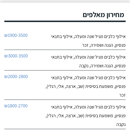
לפיצוח. הייתי מיואש, אבל
9.4
החלטתי לא לוותר
מחירון מאלפים
7
כשנפגשתי עם יוסי.
חוות דעת
ליאור אדם מקסים,
מקום בטבע בגבעת עדה
₪1900-3500
אילוף כלבים מגיל שנה ומעלה, אילוף בתנאי
יש לו גישה מצויינת לכלבים,
לפרטי העסק
נעזרנו בשירותי הפנסיון שלו
פנסיון, הגנה ושמירה, זכר
מספר פעמים, הוא תמיד
מעניק אהבה ושירות מכל
חייג עכשיו
₪3000-3500
אילוף כלבים מגיל שנה ומעלה, אילוף בתנאי
הלב, בכל הפעמים ששמתי
אצל ליאור את הכלבה שלי,
פנסיון, הגנה ושמירה, נקבה
הייתי מאוד מרוצה, ליאור
הבעלים מצליח להעניק
₪2000-2800
אילוף כלבים מגיל שנה ומעלה, אילוף בתנאי
לכלבים שהות נעימה בזמן
שהייתם בפנסיון, ניתן
פנסיון, משמעת בסיסית (שב, ארצה, אלי, רגלי),
לראות שהכלבה עברה
זכר
חוויה נעימה כי היא חוזרת
רגועה ושקטה - ממליצה
₪1800-2700
אילוף כלבים מגיל שנה ומעלה, אילוף בתנאי
בחום!
פנסיון, משמעת בסיסית (שב, ארצה, אלי, רגלי),
נקבה