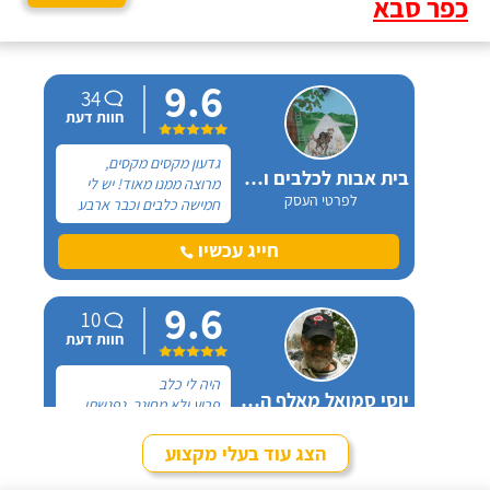
כפר סבא
9.6
34
חוות דעת
גדעון מקסים מקסים,
בית אבות לכלבים ופנסיון חתולים
מרוצה ממנו מאוד! יש לי
לפרטי העסק
חמישה כלבים וכבר ארבע
שנים, כל פעם שיש לי
נסיעה והיעדרות מהבית,
חייג עכשיו
אני שמה אצלו את הכלבים,
הם תמיד מאושרים לראות
9.6
אותו ומאושרים כשהם
10
חוזרים הביתה - ממליצה
חוות דעת
בחום.
היה לי כלב
יוסי סמואל מאלף הכלבים
פרוע ולא מחונך. נפגשתי
לפרטי העסק
עם מספר מאלפים שטענו
שאת הכלב שלי אי אפשר
הצג עוד בעלי מקצוע
לאלף בשיעורים כי יש לו
חייג עכשיו
בעיות התנהגות קשות