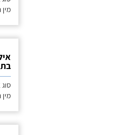
מין 
איל
בתנ
סוג 
מין 