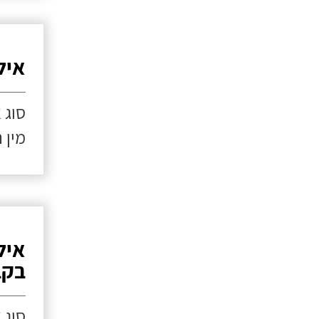
איל
סוג 
מין 
איל
בקב
סוג 