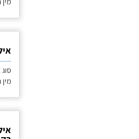
מין 
איל
סוג 
מין 
איל