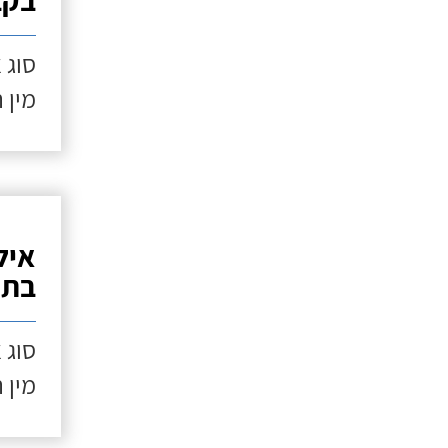
בקב
סוג 
מין 
איל
בתנ
סוג 
מין 