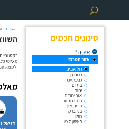
ראשי
אי
סינונים חכמים
השווא
איפה?
בקטגוריית 
אזור המרכז
מאלפי כלבי
ולמצוא פנס
תל אביב
רמת גן
גבעתיים
מאלפי
בת ים
יהוד
אור יהודה
פתח תקווה
קרית אונו
בני ברק
חולון
ראשון לציון