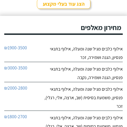
שאת הכלב שלי אי אפשר
הצג עוד בעלי מקצוע
לאלף בשיעורים כי יש לו
חייג עכשיו
בעיות התנהגות קשות
לפיצוח. הייתי מיואש, אבל
9.4
החלטתי לא לוותר
מחירון מאלפים
7
כשנפגשתי עם יוסי.
חוות דעת
ליאור אדם מקסים,
מקום בטבע בגבעת עדה
₪1900-3500
אילוף כלבים מגיל שנה ומעלה, אילוף בתנאי
יש לו גישה מצויינת לכלבים,
לפרטי העסק
נעזרנו בשירותי הפנסיון שלו
פנסיון, הגנה ושמירה, זכר
מספר פעמים, הוא תמיד
מעניק אהבה ושירות מכל
חייג עכשיו
₪3000-3500
אילוף כלבים מגיל שנה ומעלה, אילוף בתנאי
הלב, בכל הפעמים ששמתי
אצל ליאור את הכלבה שלי,
פנסיון, הגנה ושמירה, נקבה
הייתי מאוד מרוצה, ליאור
הבעלים מצליח להעניק
₪2000-2800
אילוף כלבים מגיל שנה ומעלה, אילוף בתנאי
לכלבים שהות נעימה בזמן
שהייתם בפנסיון, ניתן
פנסיון, משמעת בסיסית (שב, ארצה, אלי, רגלי),
לראות שהכלבה עברה
זכר
חוויה נעימה כי היא חוזרת
רגועה ושקטה - ממליצה
₪1800-2700
אילוף כלבים מגיל שנה ומעלה, אילוף בתנאי
בחום!
פנסיון, משמעת בסיסית (שב, ארצה, אלי, רגלי),