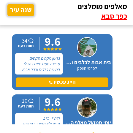
מאלפים מומלצים
שנה עיר
כפר סבא
9.6
34
חוות דעת
גדעון מקסים מקסים,
בית אבות לכלבים ופנסיון חתולים
מרוצה ממנו מאוד! יש לי
לפרטי העסק
חמישה כלבים וכבר ארבע
שנים, כל פעם שיש לי
נסיעה והיעדרות מהבית,
חייג עכשיו
אני שמה אצלו את הכלבים,
הם תמיד מאושרים לראות
9.6
אותו ומאושרים כשהם
10
חוזרים הביתה - ממליצה
חוות דעת
בחום.
היה לי כלב
יוסי סמואל מאלף הכלבים
פרוע ולא מחונך. נפגשתי
לפרטי העסק
עם מספר מאלפים שטענו