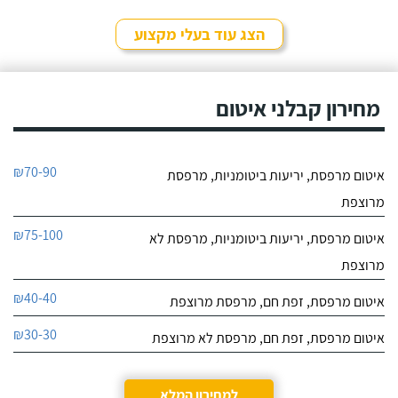
9.7
11
הצג עוד בעלי מקצוע
חוות דעת
נהניתי להשתמש בשירותיו
רמי איטום
של רמי! הוא עשה לי איטום
מחירון קבלני איטום
לפרטי העסק
יריעות ביטומניות בגג לפני 4
שנים כי כל הזמן היה שם
רטיבות ובזכותו עד עכשיו
חייג עכשיו
הכל פיקס.
₪70-90
איטום מרפסת, יריעות ביטומניות, מרפסת
9.7
30
מרוצפת
חוות דעת
₪75-100
איטום מרפסת, יריעות ביטומניות, מרפסת לא
נילאי ביצע עבורי
חלבי ימאן לאיטום
מרוצפת
עבודת איטום גג בניין
לפרטי העסק
ביריעות ביטומניות והוא
₪40-40
איטום מרפסת, זפת חם, מרפסת מרוצפת
מאוד מקצועי! הגעתי אליו
דרך המלצה והוא גם נתן לי
חייג עכשיו
₪30-30
איטום מרפסת, זפת חם, מרפסת לא מרוצפת
את הצעת המחיר הכי
אטרקטיבית מבין כל בעלי
9.6
המקצוע האחרים שבדקתי.
52
קודם כל נילאי עמד
למחירון המלא
חוות דעת