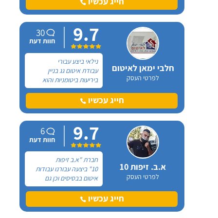
חייג עכשיו
9.7
30
חוות דעת
נילאי ביצע עבורי
חלבי ימאן לאיטום
עבודת איטום גג בניין
לפרטי העסק
ביריעות ביטומניות והוא
מאוד מקצועי! הגעתי אליו
דרך המלצה והוא גם נתן לי
חייג עכשיו
את הצעת המחיר הכי
אטרקטיבית מבין כל בעלי
9.7
המקצוע האחרים שבדקתי.
6
קודם כל נילאי עמד
חוות דעת
בזמנים!
חברת "א.ב זיפות
א.ב. זיפות 10
10" ביצעה עבורנו עבודות
לפרטי העסק
איטום בבסיסים וכן גם
באתרים ממשלתיים, הם
ביצעו את עבודתם במסירות
חייג עכשיו
ובמקצועיות רבה תוך
הקפדה על זמנים ושימוש