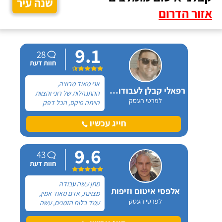
שנה עיר
אזור הדרום
9.1
28
חוות דעת
אני מאוד מרוצה,
רפאלי קבלן לעבודות איטום
ההתנהלות של רוני והצוות
לפרטי העסק
הייתה פיקס, הכל דפק
ותקתק כמו שעון! מדובר
בגג בית-פרטי שבחלקו
חייג עכשיו
התעוררו בעיות של נזילות
ולכן חיפשתי חברת איטום
9.6
שתבצע תיקוני איטום קיים.
43
חוות דעת
מתן עשה עבודה
אלפסי איטום וזיפות
מצוינת, אדם מאוד אמין,
לפרטי העסק
עמד בלוח הזמנים, עשה
עבודה מאוד טובה!