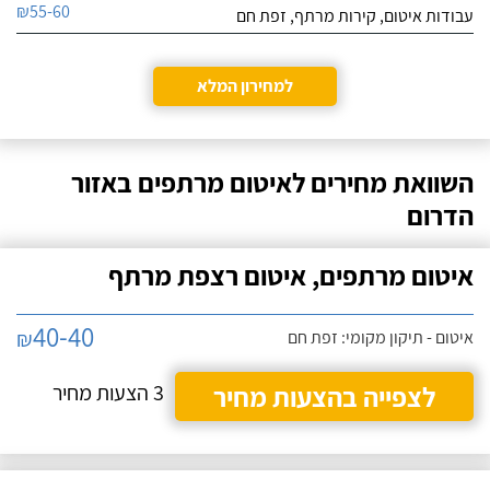
הבעיה תמיד שבה על
₪55-60
עבודות איטום, קירות מרתף, זפת חם
עצמה.
אנו חברה קבלנית
ארגמן איטום בע"מ
ואסי קבלן המשנה שלנו
לפרטי העסק
למחירון המלא
כבר 4 שנים, הוא מבצע
עבורנו עבודות איטום גגות,
בתים פרטיים, קירות
חייג עכשיו
חיצוניים ומרתפים. אסי הכי
מקצוען שיש ומילה שלו זו
השוואת מחירים לאיטום מרתפים באזור
מילה!
הדרום
איטום מרתפים, איטום רצפת מרתף
40-40
₪
איטום - תיקון מקומי: זפת חם
לצפייה בהצעות מחיר
3 הצעות מחיר