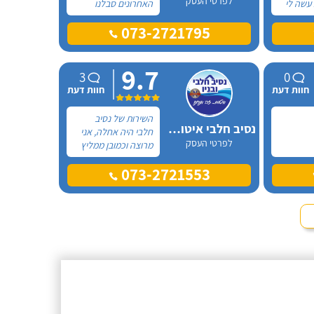
לפרטי העסק
 עשה לי
האחרונים סבלנו
מרטיבות חמורה
073-2721795
ביטומניות בגג לפני 4
ומנזילות של מי גשמים
זמן היה
לתוך הבית והקירות.
בזכותו עד
השנה החלטתי לבצע
9.7
יקס.
עבודת איטום גדולה
3
0
ולהזמין לשם כך
חוות דעת
חוות דעת
חברה מקצועית.
השירות של נסיב
נסיב חלבי איטום.. זה אנחנו
חלבי היה אחלה, אני
לפרטי העסק
מרוצה וכמובן ממליץ
עליו. אומנם עבר מעט
073-2721553
זמן מאז שנסיב היה
אצלי אך אני זוכר אותו
לטובה על היחס החם,
המקצועיות והאמינות
ואין לי ספק שבמידה
ואצטרך עבודה נוספת
בתחום האיטום אני
אפנה אליו שוב.