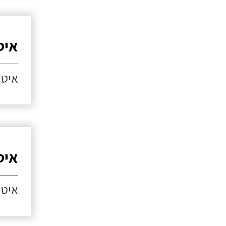
איט
איטו
איט
איטו