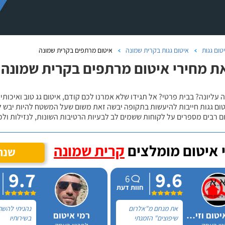
טום גגות
איטום גגות בקרית שמונה
איטום מרתפים בקרית שמונה
ת מחירי איטום מרתפים בקרית שמונה
 עליונה? בבית פרטי? אל תגידו שלא אמרנו לכם קודם, איטום גג טוב ואיכותי 
טום גגות חייבות להיעשות בתקופה יבשה זאת משום שעל המשטח להיות יבש ל
ם רבים מספרים על לקוחות ששמים לב לבעיות הרטיבות השונות, לנזילות ול
 איטום מומלצים
קרית שמונה
שנה
9.7
9.6
6
חוות דעת
את מנחם מ"אלרום
נהניתי להש
אלרום איטום וזיפות
רמי איטום
שיפוצים" הזמנתי
בשירותיו