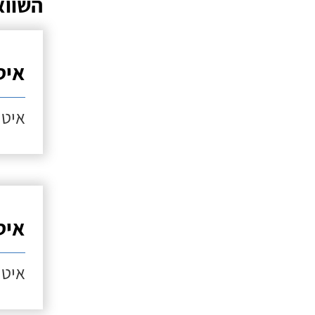
השווא
איט
איטו
איט
איטו