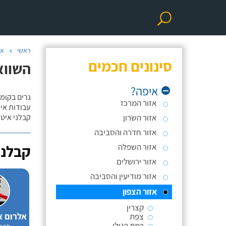
ראשי
אי
סינונים חכמים
השווא
איפה?
גרים בקומה
אזור המרכז
עבודות אי
אזור השרון
קבלני איטו
אזור חדרה והסביבה
אזור השפלה
קבלני
אזור ירושלים
אזור מודיעין והסביבה
אזור הצפון
קצרין
צפת
רמת הגולן