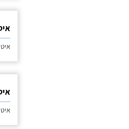
איט
איטו
איט
איטו