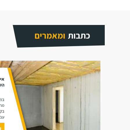
כתבות
ומאמרים
איט
הש
במא
מרת
בקצ
עבו
ק