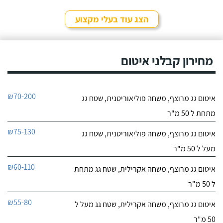
9.6
רביע איטום".
52
הצג עוד בעלי מקצוע
חוות דעת
במקצועי אני קבלן
אחים סמי
שיפוצים ובנייה בסביבות
מחירון קבלני איטום
לפרטי העסק
ירושלים ובמהלך השנים
האחרונות אני לוקח כקבלן
משנה של עבודות האיטום
חייג עכשיו
אך ורק את סמי מוסא
₪70-200
איטום גג מרוצף, משחה פוליאוריטנית, שטח גג
מחברת "אחים סמי".
9.5
השירות שלו מעולה, האיכות
2
מתחת ל 50 מ"ר
של העבודות מאוד גבוהה
חוות דעת
ועם הזמן למדתי פשוט
₪75-130
איטום גג מרוצף, משחה פוליאוריטנית, שטח גג
שמדובר בבן אדם שאפשר
על ציון מחברת
לסמוך עליו.
ציון איטום ובינוי
מעל ל 50 מ"ר
"ציון איטום ובינוי" יש לי רק
לפרטי העסק
דברים טובים להגיד - בעל
₪60-110
איטום גג מרוצף, משחה אקרילית, שטח גג מתחת
מקצוע ישר והגון שמבצע
עבודה איכותית ביותר. הוא
חייג עכשיו
ל 50 מ"ר
ביצע עבורי איטום גג
ביריעות ביטומניות, הוא
₪55-80
איטום גג מרוצף, משחה אקרילית, שטח גג מעל ל
9.7
והצוות עבדו במשך 3 ימים
3
על הגג וביצעו עבודה
50 מ"ר
חוות דעת