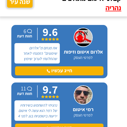
שנה עיר
נהריה
9.6
6
חוות דעת
את מנחם מ"אלרום
אלרום איטום וזיפות
שיפוצים" הזמנתי לאחר
לפרטי העסק
שהחלטתי לערוך שיפוץ
כללי בדירתי שבטבריה. את
הטלפון של מנחם קיבלתי
חייג עכשיו
מחבר שהמליץ עליו בחום
רב וכעת אני הוא זה
9.7
שממליץ עליו בחום רב.
11
חוות דעת
נהניתי להשתמש בשירותיו
רמי איטום
של רמי! הוא עשה לי איטום
לפרטי העסק
יריעות ביטומניות בגג לפני 4
שנים כי כל הזמן היה שם
רטיבות ובזכותו עד עכשיו