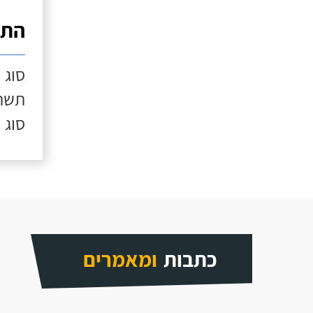
התק
סוג 
תשתי
סוג 
כתבות
ומאמרים