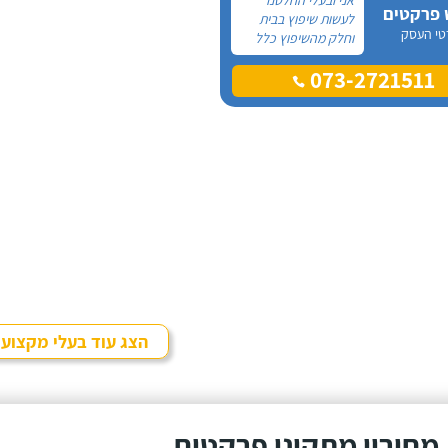
 פרקטים
לעשות שיפוץ בבית
טי העסק
וחלק מהשיפוץ כלל
פרקט למינציה שיותקן
073-2721511
מעל הריצוף (הישן)
הקיים. קנינו את
הפרקט מחנות
חיצונית שהמליצה לנו
על ארז, שיבצע את
עבודת ההתקנה.
הצג עוד בעלי מקצוע
מחירון מתקיני פרקטים