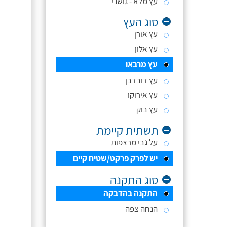
עץ מלא - גושני
סוג העץ
עץ אורן
עץ אלון
עץ מרבאו
עץ דובדבן
עץ אירוקו
עץ בוק
תשתית קיימת
על גבי מרצפות
יש לפרק פרקט/שטיח קיים
סוג התקנה
התקנה בהדבקה
הנחה צפה