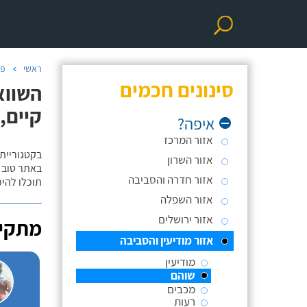
ראשי
פר
סינונים חכמים
השווא
קיים,
איפה?
אזור המרכז
בקטגוריית
אזור השרון
באתר טוב ת
אזור חדרה והסביבה
תוכלו להי
אזור השפלה
אזור ירושלים
מתקינ
אזור מודיעין והסביבה
מודיעין
שוהם
מכבים
רעות