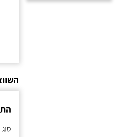
השווא
התק
סוג 