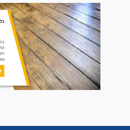
כל 
במא
התכ
למי
ומה
ק