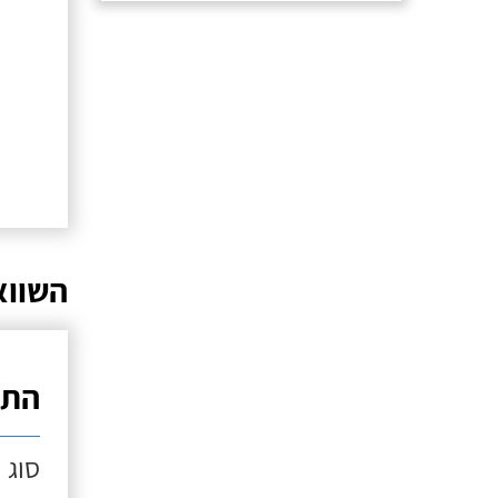
השווא
התק
סוג 