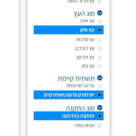
עץ מלא - גושני
סוג העץ
עץ אורן
עץ אלון
עץ מרבאו
עץ דובדבן
עץ אירוקו
עץ בוק
תשתית קיימת
על גבי מרצפות
יש לפרק פרקט/שטיח קיים
סוג התקנה
התקנה בהדבקה
הנחה צפה