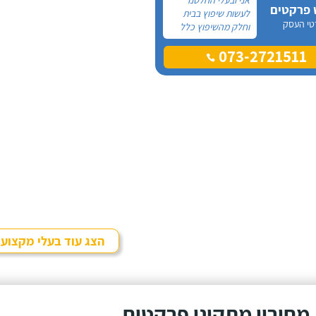
 פרקטים
לעשות שיפוץ בבית
טי העסק
וחלק מהשיפוץ כלל
פרקט למינציה שיותקן
073-2721511
מעל הריצוף (הישן)
הקיים. קנינו את
הפרקט מחנות
חיצונית שהמליצה לנו
על ארז, שיבצע את
עבודת ההתקנה.
הצג עוד בעלי מקצוע
מחירון מתקיני פרקטים