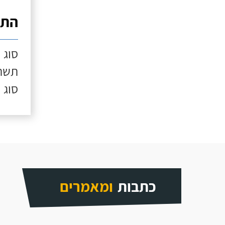
התק
סוג 
תשתי
סוג 
כתבות
ומאמרים