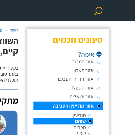
ראשי
פר
סינונים חכמים
השווא
קיים,
איפה?
אזור המרכז
בקטגוריית
אזור השרון
באתר טוב ת
אזור חדרה והסביבה
תוכלו להי
אזור השפלה
אזור ירושלים
מתקינ
אזור מודיעין והסביבה
מודיעין
שוהם
מכבים
רעות