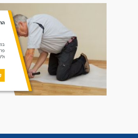
הת
במא
פרק
ולל
ק