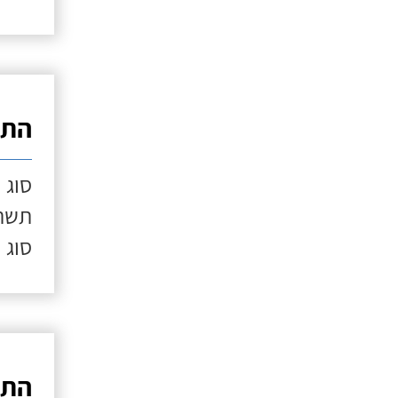
התק
סוג 
תשתי
סוג 
התק