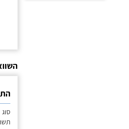
השווא
התק
סוג 
תשתי