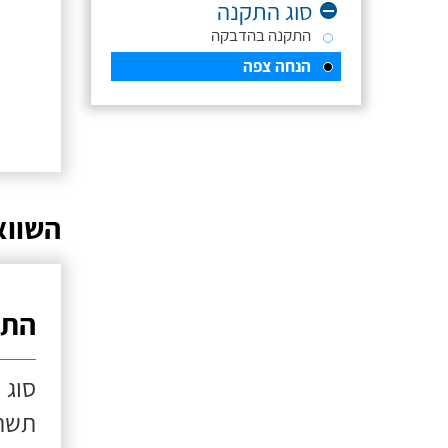
סוג התקנה
התקנה בהדבקה
הנחה צפה
השווא
התק
סוג 
תשתי