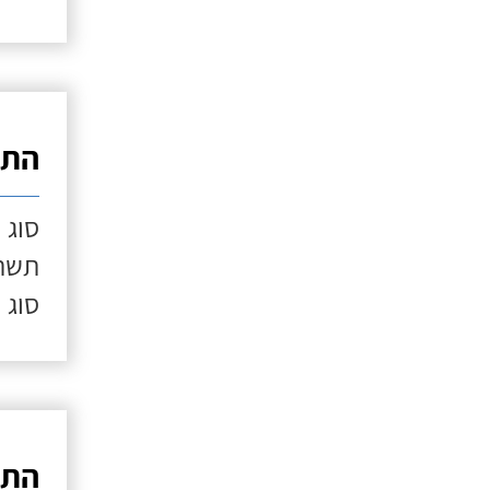
התק
סוג 
תשתי
סוג 
התק