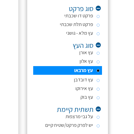
סוג פרקט
פרקט דו שכבתי
פרקט תלת שכבתי
עץ מלא - גושני
סוג העץ
עץ אורן
עץ אלון
עץ מרבאו
עץ דובדבן
עץ אירוקו
עץ בוק
תשתית קיימת
על גבי מרצפות
יש לפרק פרקט/שטיח קיים