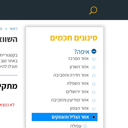
ראשי
פר
סינונים חכמים
השווא
איפה?
בקטגוריית
אזור המרכז
באתר טוב ת
אזור השרון
תוכלו להי
אזור חדרה והסביבה
אזור השפלה
מתקינ
אזור ירושלים
אזור מודיעין והסביבה
לא נמצאו
אזור הצפון
אזור הגליל והעמקים
עפולה