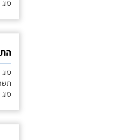
סוג 
התק
סוג 
תשתי
סוג 