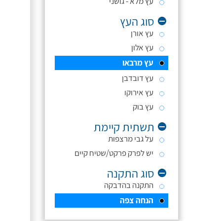
עץ מלא - גושני
סוג העץ
עץ אורן
עץ אלון
עץ מרבאו
עץ דובדבן
עץ אירוקו
עץ בוק
תשתית קיימת
על גבי מרצפות
יש לפרק פרקט/שטיח קיים
סוג התקנה
התקנה בהדבקה
הנחה צפה