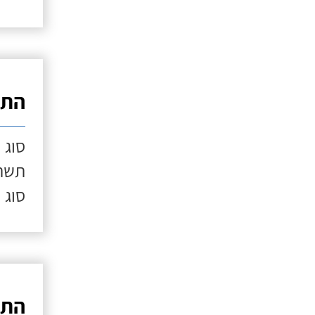
התק
סוג 
תשתי
סוג 
התק