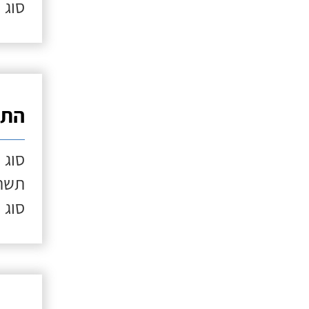
סוג 
התק
סוג 
תשתי
סוג 