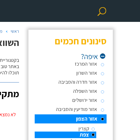
ראשי
פר
סינונים חכמים
השווא
איפה?
בקטגוריית
אזור המרכז
באתר טוב ת
אזור השרון
תוכלו להי
אזור חדרה והסביבה
אזור השפלה
מתקינ
אזור ירושלים
אזור מודיעין והסביבה
לא נמצאו
אזור הצפון
קצרין
צפת