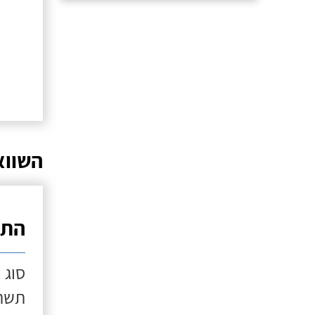
השווא
התק
סוג 
תשתי