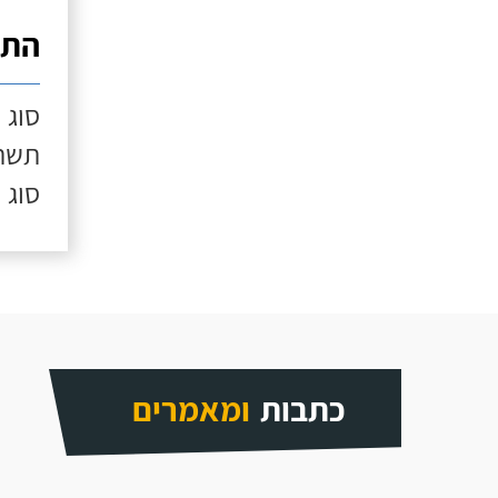
התק
סוג 
תשתי
סוג 
כתבות
ומאמרים