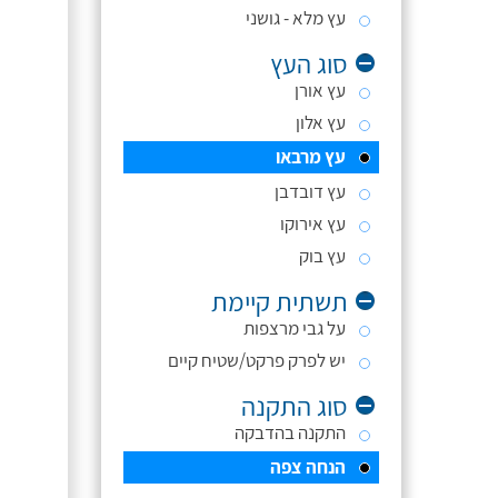
עץ מלא - גושני
סוג העץ
עץ אורן
עץ אלון
עץ מרבאו
עץ דובדבן
עץ אירוקו
עץ בוק
תשתית קיימת
על גבי מרצפות
יש לפרק פרקט/שטיח קיים
סוג התקנה
התקנה בהדבקה
הנחה צפה