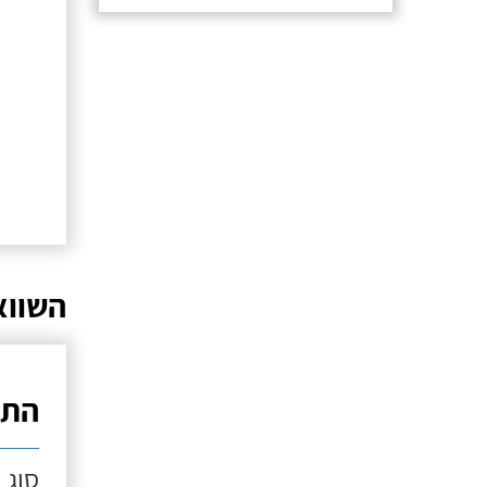
השווא
התק
סוג 