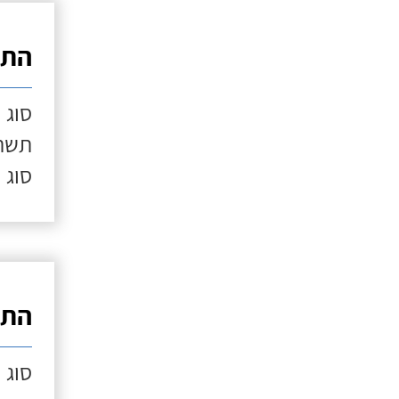
התק
סוג 
תשתי
סוג 
התק
סוג 