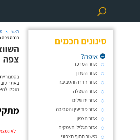
ראשי
פר
סינונים חכמים
הנחה צפה בא
השווא
איפה?
צפה
אזור המרכז
אזור השרון
בקטגוריית
אזור חדרה והסביבה
באתר טוב ת
תוכלו להי
אזור השפלה
אזור ירושלים
מתקינ
אזור מודיעין והסביבה
אזור הצפון
אזור הגליל והעמקים
לא נמצאו
מישור החוף הצפוני