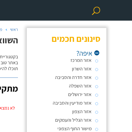
ראשי
פר
סינונים חכמים
השווא
איפה?
בקטגוריית
אזור המרכז
באתר טוב ת
אזור השרון
תוכלו להי
אזור חדרה והסביבה
אזור השפלה
מתקינ
אזור ירושלים
אזור מודיעין והסביבה
לא נמצאו
אזור הצפון
אזור הגליל והעמקים
מישור החוף הצפוני