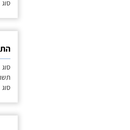
סוג 
התק
סוג 
תשתי
סוג 