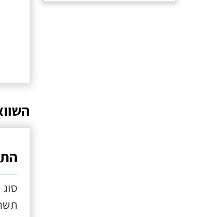
השווא
התק
סוג 
תשתי