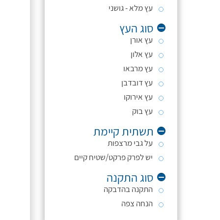
עץ מלא - גושני
סוג העץ
עץ אורן
עץ אלון
עץ מרבאו
עץ דובדבן
עץ אירוקו
עץ בוק
תשתית קיימת
על גבי מרצפות
יש לפרק פרקט/שטיח קיים
סוג התקנה
התקנה בהדבקה
הנחה צפה