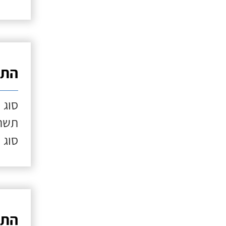
התק
סוג 
תשתי
סוג 
התק