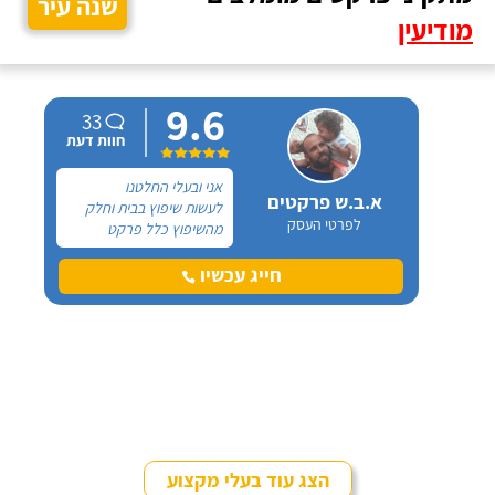
שנה עיר
מודיעין
9.6
33
חוות דעת
אני ובעלי החלטנו
א.ב.ש פרקטים
לעשות שיפוץ בבית וחלק
לפרטי העסק
מהשיפוץ כלל פרקט
למינציה שיותקן מעל
הריצוף (הישן) הקיים. קנינו
חייג עכשיו
את הפרקט מחנות חיצונית
שהמליצה לנו על ארז,
שיבצע את עבודת ההתקנה.
הצג עוד בעלי מקצוע