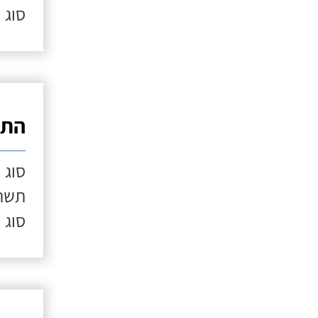
סוג 
התק
סוג 
תשתי
סוג 