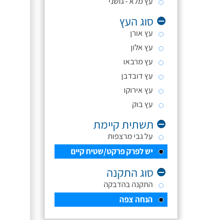
עץ מלא - גושני
סוג העץ
עץ אורן
עץ אלון
עץ מרבאו
עץ דובדבן
עץ אירוקו
עץ בוק
תשתית קיימת
על גבי מרצפות
יש לפרק פרקט/שטיח קיים
סוג התקנה
התקנה בהדבקה
הנחה צפה