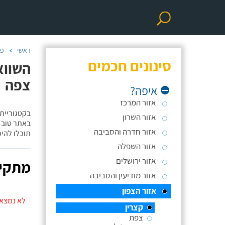
ראשי
פר
סינונים חכמים
השווא
צפה
איפה?
אזור המרכז
בקטגוריית
אזור השרון
באתר טוב ת
אזור חדרה והסביבה
תוכלו להי
אזור השפלה
אזור ירושלים
מתקינ
אזור מודיעין והסביבה
אזור הצפון
לא נמצאו
קצרין
צפת