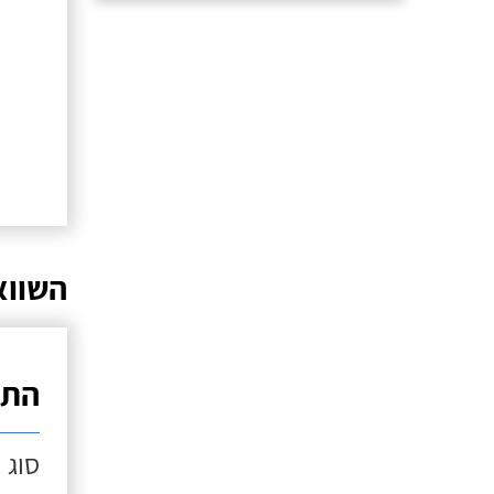
השווא
התק
סוג 