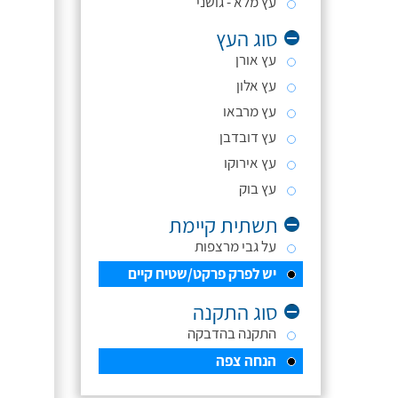
עץ מלא - גושני
סוג העץ
עץ אורן
עץ אלון
עץ מרבאו
עץ דובדבן
עץ אירוקו
עץ בוק
תשתית קיימת
על גבי מרצפות
יש לפרק פרקט/שטיח קיים
סוג התקנה
התקנה בהדבקה
הנחה צפה