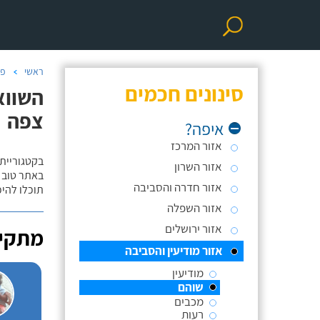
ראשי
פר
סינונים חכמים
השווא
צפה
איפה?
אזור המרכז
בקטגוריית
אזור השרון
באתר טוב ת
אזור חדרה והסביבה
תוכלו להי
אזור השפלה
אזור ירושלים
מתקינ
אזור מודיעין והסביבה
מודיעין
שוהם
מכבים
רעות