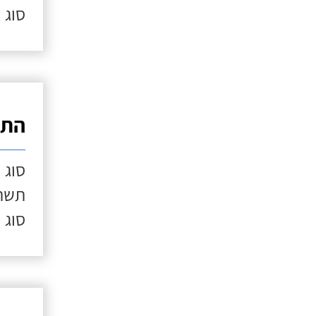
סוג 
התק
סוג 
תשתי
סוג 