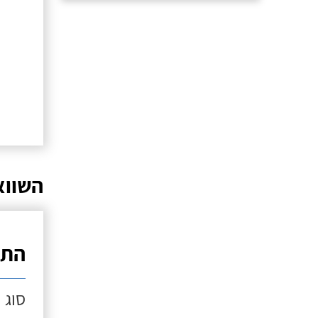
השווא
התק
סוג 