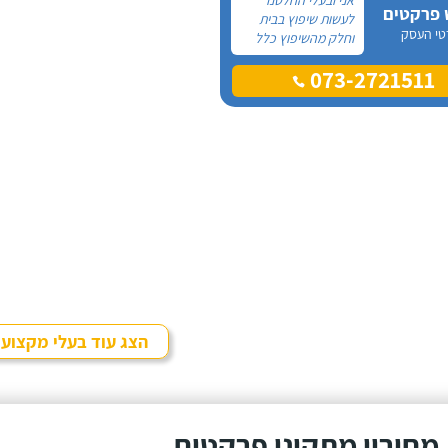
 פרקטים
לעשות שיפוץ בבית
טי העסק
וחלק מהשיפוץ כלל
פרקט למינציה שיותקן
073-2721511
מעל הריצוף (הישן)
הקיים. קנינו את
הפרקט מחנות
חיצונית שהמליצה לנו
על ארז, שיבצע את
עבודת ההתקנה.
הצג עוד בעלי מקצוע
מחירון מתקיני פרקטים