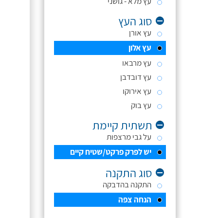
עץ מלא - גושני
סוג העץ
עץ אורן
עץ אלון
עץ מרבאו
עץ דובדבן
עץ אירוקו
עץ בוק
תשתית קיימת
על גבי מרצפות
יש לפרק פרקט/שטיח קיים
סוג התקנה
התקנה בהדבקה
הנחה צפה