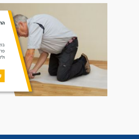
הת
במא
פרק
ולל
ק