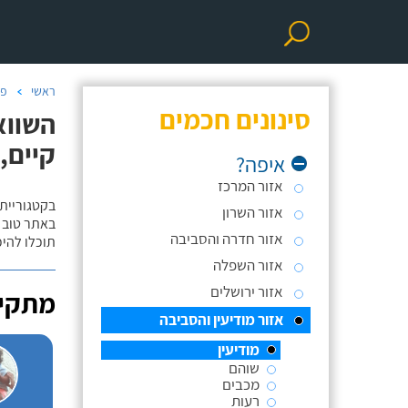
ראשי
פר
סינונים חכמים
השווא
קיים,
איפה?
אזור המרכז
בקטגוריית
אזור השרון
באתר טוב ת
אזור חדרה והסביבה
תוכלו להי
אזור השפלה
אזור ירושלים
מתקינ
אזור מודיעין והסביבה
מודיעין
שוהם
מכבים
רעות