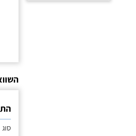
השווא
התק
סוג 