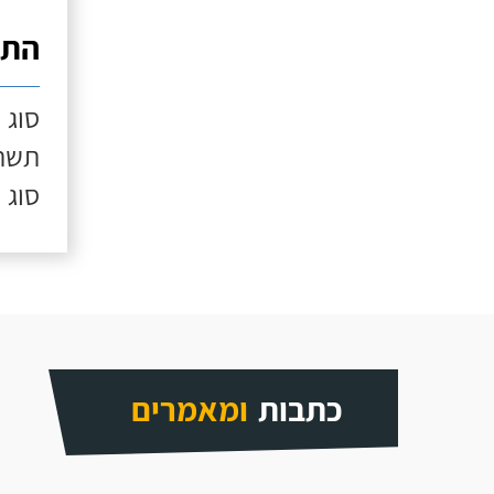
התק
סוג 
תשתי
סוג 
כתבות
ומאמרים