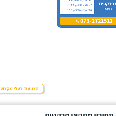
 פרקטים
לעשות שיפוץ בבית
טי העסק
וחלק מהשיפוץ כלל
פרקט למינציה שיותקן
073-2721511
מעל הריצוף (הישן)
הקיים. קנינו את
הפרקט מחנות
חיצונית שהמליצה לנו
על ארז, שיבצע את
עבודת ההתקנה.
הצג עוד בעלי מקצוע
מחירון מתקיני פרקטים