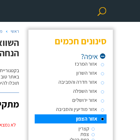
ראשי
פר
סינונים חכמים
השווא
הנחה 
איפה?
אזור המרכז
בקטגוריית
אזור השרון
באתר טוב ת
אזור חדרה והסביבה
תוכלו להי
אזור השפלה
אזור ירושלים
מתקינ
אזור מודיעין והסביבה
אזור הצפון
לא נמצאו
קצרין
צפת
רמת הגולן