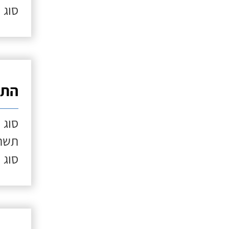
סוג 
התק
סוג 
תשתי
סוג 