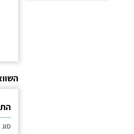
השווא
התק
סוג 