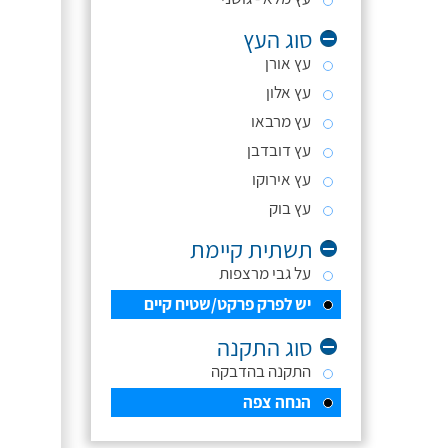
סוג העץ
עץ אורן
עץ אלון
עץ מרבאו
עץ דובדבן
עץ אירוקו
עץ בוק
תשתית קיימת
על גבי מרצפות
יש לפרק פרקט/שטיח קיים
סוג התקנה
התקנה בהדבקה
הנחה צפה