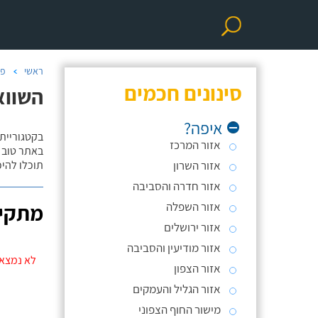
ראשי
פר
סינונים חכמים
השווא
איפה?
בקטגוריית
אזור המרכז
באתר טוב ת
אזור השרון
תוכלו להי
אזור חדרה והסביבה
אזור השפלה
מתקינ
אזור ירושלים
אזור מודיעין והסביבה
לא נמצאו
אזור הצפון
אזור הגליל והעמקים
מישור החוף הצפוני