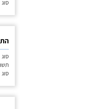
סוג 
התק
סוג 
תשתי
סוג 