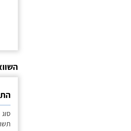
השווא
התק
סוג 
תשתי