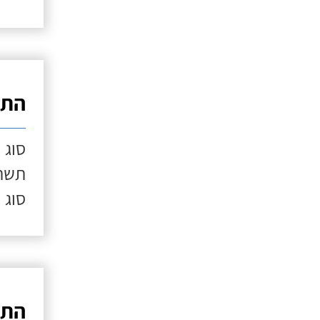
התק
סוג 
תשתי
סוג 
התק