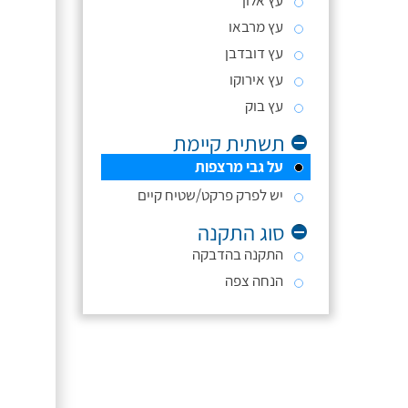
עץ אלון
עץ מרבאו
עץ דובדבן
עץ אירוקו
עץ בוק
תשתית קיימת
על גבי מרצפות
יש לפרק פרקט/שטיח קיים
סוג התקנה
התקנה בהדבקה
הנחה צפה