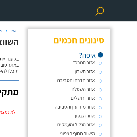
ראשי
פר
סינונים חכמים
השווא
איפה?
בקטגוריית
אזור המרכז
באתר טוב ת
אזור השרון
תוכלו להי
אזור חדרה והסביבה
אזור השפלה
מתקינ
אזור ירושלים
אזור מודיעין והסביבה
לא נמצאו
אזור הצפון
אזור הגליל והעמקים
מישור החוף הצפוני