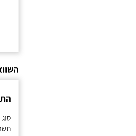
השווא
התק
סוג 
תשתי