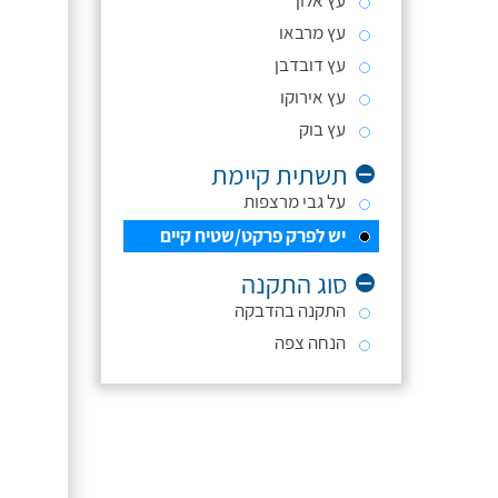
עץ אלון
עץ מרבאו
עץ דובדבן
עץ אירוקו
עץ בוק
תשתית קיימת
על גבי מרצפות
יש לפרק פרקט/שטיח קיים
סוג התקנה
התקנה בהדבקה
הנחה צפה