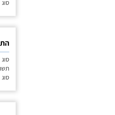
סוג 
התק
סוג 
תשתי
סוג 