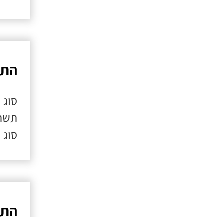
התק
סוג 
תשתי
סוג 
התק