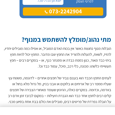
יוצא מן הכלל מכל
לפרטי העסק
הבחינות, עמידה בלוח
073-2242904
זמנים, הובלה זריזה, ויחסי
אנוש מעולים. העבודה
המדוברת הייתה הובלה של
דירה מחיפה קומה ראשונה
בלי מעלית, לקומה רביעית
עם מעלית.
מתי נהוג/מומלץ להשתמש במנוף?
הובלות מנוף נחוצות כאשר אין בכוח האדם המוביל, או אפילו כמה מובילים יחדיו,
להזיז, לשאת, להעלות ולהוריד את החפץ שבו מדובר. החפץ יכול להיות חפץ
ביתי כבד מאוד, כגון כספת כבדה או פסנתר כנף, או – במקרים רבים – חפץ
תעשייתי כלשהו: מכונה, כלי רכב, מיכל, עמוד כבד וכו'.
לעתים החפץ הכבד הוא בעצם צביר של חפצים אחרים – לדוגמה, משטח עץ
שעליו מספר רב של אריחים או בלוקים או אבני בניין, סל גדול מלא בחול או
באדמה, וכדומה. במקרים כאלה, ההיגיון שעומד מאחורי הצבירה של חפצים
קלים רבים לחפץ אחד כבד הוא הגברת היעילות – במקום לבזבז זמן אדם רב
על הובלה נפרדת של פריטים רבים, מובילים את כולם בבת אחת בסיוע מכני.