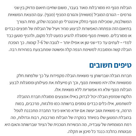
הובלות מנוף היו מסורבלות מאוד בעבר, משום שחייבו תיאום מדויק בין שני
גורמים – הגורם המוביל (משאית) והגורם המניף (מנוף). עם המצאת המשאיות
המשולבות, שמכילות מנוף כחלק אינטגרלי מן המבנה שלהן, פחת הצורך
בתיאום הזה ונפתחה האפשרות לביצוע מהיר ויעיל של הובלות של חפצים כבדים
או מסורבלים. משאית מנוף מסוגלת להגיע כמעט לכל מקום, ולהניף מטען כבד
למדי – לעתים עד כדי שני טון או אפילו יותר – לגובה של 7-6 קומות. כך הופכת
הובלה קשה ומסובכת למשימת הנפה קלה ופשוטה שמתבצעת במהירות רבה.
טיפים חשובים
חברות הובלה שברשותן צי משאיות הובלה מקפידות על כך שלפחות חלק
ממשאיות אלה יהיו משאיות מנוף, וכך הן מייעלות את פעילותן ומסוגלות לבצע
הובלות מנוף שלא היו אפשריות ללא משאיות אלו.
הלקוח שמזמין הובלה יכול לבדוק באילו אמצעים מסוגלת חברת ההובלה
להשתמש, אילו כלים כבדים נוספים ברשותה כמו מלגזות, מרכבים, במות
הרמה, צי משאיות וטוב יעשה אם יוודא מראש כיצד החברה מתכננת לטפל
בהובלת המטען שלו במיוחד במקרה של הובלות מורכבות, רבות וגדולות, מה
רמת המומחיות של עובדיה, מה הכשירות הטכנית של הציוד שברשותה והאם היא
מבוטחת כהלכה כנגד כל סיכון או תקלה.